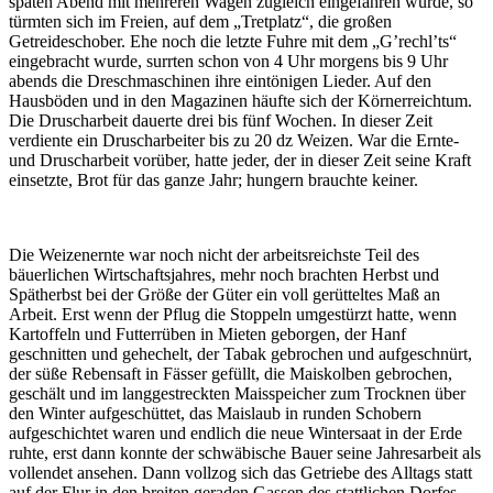
späten Abend mit mehreren Wagen zugleich eingefahren wurde, so
türmten sich im Freien, auf dem „Tretplatz“, die großen
Getreideschober. Ehe noch die letzte Fuhre mit dem „G’rechl’ts“
eingebracht wurde, surrten schon von 4 Uhr morgens bis 9 Uhr
abends die Dreschmaschinen ihre eintönigen Lieder. Auf den
Hausböden und in den Magazinen häufte sich der Körnerreichtum.
Die Druscharbeit dauerte drei bis fünf Wochen. In dieser Zeit
verdiente ein Druscharbeiter bis zu 20 dz Weizen. War die Ernte-
und Druscharbeit vorüber, hatte jeder, der in dieser Zeit seine Kraft
einsetzte, Brot für das ganze Jahr; hungern brauchte keiner.
Die Weizenernte war noch nicht der arbeitsreichste Teil des
bäuerlichen Wirtschaftsjahres, mehr noch brachten Herbst und
Spätherbst bei der Größe der Güter ein voll gerütteltes Maß an
Arbeit. Erst wenn der Pflug die Stoppeln umgestürzt hatte, wenn
Kartoffeln und Futterrüben in Mieten geborgen, der Hanf
geschnitten und gehechelt, der Tabak gebrochen und aufgeschnürt,
der süße Rebensaft in Fässer gefüllt, die Maiskolben gebrochen,
geschält und im langgestreckten Maisspeicher zum Trocknen über
den Winter aufgeschüttet, das Maislaub in runden Schobern
aufgeschichtet waren und endlich die neue Wintersaat in der Erde
ruhte, erst dann konnte der schwäbische Bauer seine Jahresarbeit als
vollendet ansehen. Dann vollzog sich das Getriebe des Alltags statt
auf der Flur in den breiten geraden Gassen des stattlichen Dorfes,