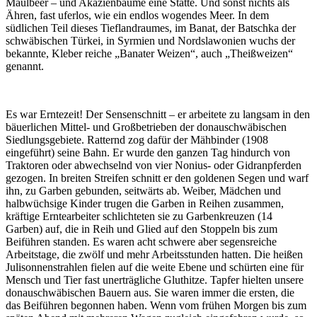
Maulbeer – und Akazienbäume eine Stätte. Und sonst nichts als
Ähren, fast uferlos, wie ein endlos wogendes Meer. In dem
südlichen Teil dieses Tieflandraumes, im Banat, der Batschka der
schwäbischen Türkei, in Syrmien und Nordslawonien wuchs der
bekannte, Kleber reiche „Banater Weizen“, auch „Theißweizen“
genannt.
Es war Erntezeit! Der Sensenschnitt – er arbeitete zu langsam in den
bäuerlichen Mittel- und Großbetrieben der donauschwäbischen
Siedlungsgebiete. Ratternd zog dafür der Mähbinder (1908
eingeführt) seine Bahn. Er wurde den ganzen Tag hindurch von
Traktoren oder abwechselnd von vier Nonius- oder Gidranpferden
gezogen. In breiten Streifen schnitt er den goldenen Segen und warf
ihn, zu Garben gebunden, seitwärts ab. Weiber, Mädchen und
halbwüchsige Kinder trugen die Garben in Reihen zusammen,
kräftige Erntearbeiter schlichteten sie zu Garbenkreuzen (14
Garben) auf, die in Reih und Glied auf den Stoppeln bis zum
Beiführen standen. Es waren acht schwere aber segensreiche
Arbeitstage, die zwölf und mehr Arbeitsstunden hatten. Die heißen
Julisonnenstrahlen fielen auf die weite Ebene und schürten eine für
Mensch und Tier fast unerträgliche Gluthitze. Tapfer hielten unsere
donauschwäbischen Bauern aus. Sie waren immer die ersten, die
das Beiführen begonnen haben. Wenn vom frühen Morgen bis zum