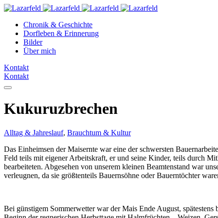
Chronik & Geschichte
Dorfleben & Erinnerung
Bilder
Über mich
Kontakt
Kontakt
Kukuruzbrechen
Alltag & Jahreslauf
,
Brauchtum & Kultur
Das Einheimsen der Maisernte war eine der schwersten Bauernarbeite
Feld teils mit eigener Arbeitskraft, er und seine Kinder, teils durch
bearbeiteten. Abgesehen von unserem kleinen Beamtenstand war uns
verleugnen, da sie größtenteils Bauernsöhne oder Bauerntöchter waren
Bei günstigem Sommerwetter war der Mais Ende August, spätestens bi
Beginn der regnerischen Herbsttage mit Halmfrüchten – Weizen, Gers