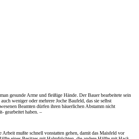
 man gesunde Arme und fleißige Hände. Der Bauer bearbeitete sein
n auch weniger oder mehrere Joche Baufeld, das sie selbst
ewesenen Beamten dürfen ihren bäuerlichen Abstamm nicht
- gearbeitet haben. –
Arbeit mußte schnell vonstatten gehen, damit das Maisfeld vor
lfte eines Besitzes mit Halmfrüchten, die andere Hälfte mit Hack-