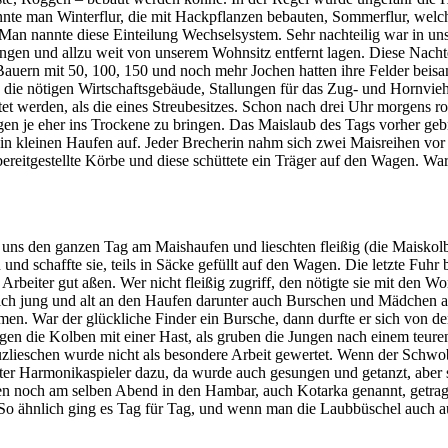
nnte man Winterflur, die mit Hackpflanzen bebauten, Sommerflur, welc
an nannte diese Einteilung Wechselsystem. Sehr nachteilig war in unser
kungen und allzu weit von unserem Wohnsitz entfernt lagen. Diese Nach
Bauern mit 50, 100, 150 und noch mehr Jochen hatten ihre Felder beis
, die nötigen Wirtschaftsgebäude, Stallungen für das Zug- und Hornvi
t werden, als die eines Streubesitzes. Schon nach drei Uhr morgens ro
en je eher ins Trockene zu bringen. Das Maislaub des Tags vorher gebr
 in kleinen Haufen auf. Jeder Brecherin nahm sich zwei Maisreihen vo
bereitgestellte Körbe und diese schüttete ein Träger auf den Wagen. W
 uns den ganzen Tag am Maishaufen und lieschten fleißig (die Maiskolbe
d schaffte sie, teils in Säcke gefüllt auf den Wagen. Die letzte Fuhr
rbeiter gut aßen. Wer nicht fleißig zugriff, den nötigte sie mit den W
 sich jung und alt an den Haufen darunter auch Burschen und Mädchen a
men. War der glückliche Finder ein Bursche, dann durfte er sich von de
en die Kolben mit einer Hast, als gruben die Jungen nach einem teuren
chen wurde nicht als besondere Arbeit gewertet. Wenn der Schwob si
uter Harmonikaspieler dazu, da wurde auch gesungen und getanzt, aber s
ben noch am selben Abend in den Hambar, auch Kotarka genannt, getrage
So ähnlich ging es Tag für Tag, und wenn man die Laubbüschel auch au