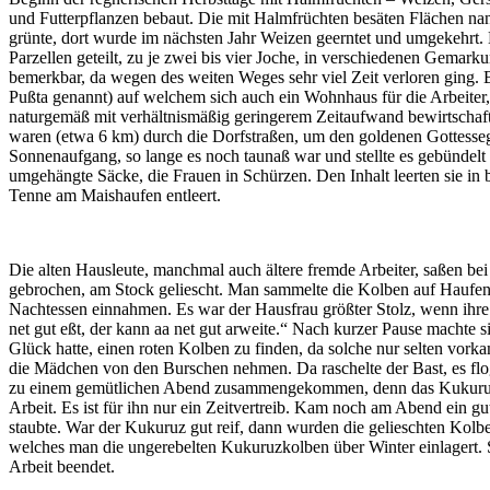
und Futterpflanzen bebaut. Die mit Halmfrüchten besäten Flächen na
grünte, dort wurde im nächsten Jahr Weizen geerntet und umgekehrt. M
Parzellen geteilt, zu je zwei bis vier Joche, in verschiedenen Gemar
bemerkbar, da wegen des weiten Weges sehr viel Zeit verloren ging. 
Pußta genannt) auf welchem sich auch ein Wohnhaus für die Arbeiter
naturgemäß mit verhältnismäßig geringerem Zeitaufwand bewirtschafte
waren (etwa 6 km) durch die Dorfstraßen, um den goldenen Gottesseg
Sonnenaufgang, so lange es noch taunaß war und stellte es gebündelt
umgehängte Säcke, die Frauen in Schürzen. Den Inhalt leerten sie in 
Tenne am Maishaufen entleert.
Die alten Hausleute, manchmal auch ältere fremde Arbeiter, saßen bei
gebrochen, am Stock geliescht. Man sammelte die Kolben auf Haufen un
Nachtessen einnahmen. Es war der Hausfrau größter Stolz, wenn ihre A
net gut eßt, der kann aa net gut arweite.“ Nach kurzer Pause machte
Glück hatte, einen roten Kolben zu finden, da solche nur selten vorka
die Mädchen von den Burschen nehmen. Da raschelte der Bast, es flog
zu einem gemütlichen Abend zusammengekommen, denn das Kukuruzlies
Arbeit. Es ist für ihn nur ein Zeitvertreib. Kam noch am Abend ein g
staubte. War der Kukuruz gut reif, dann wurden die gelieschten Kol
welches man die ungerebelten Kukuruzkolben über Winter einlagert. 
Arbeit beendet.