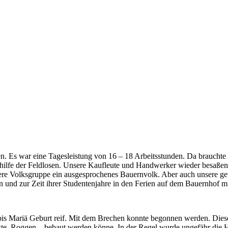
n. Es war eine Tagesleistung von 16 – 18 Arbeitsstunden. Da brauchte
 Mithilfe der Feldlosen. Unsere Kaufleute und Handwerker wieder besaße
ere Volksgruppe ein ausgesprochenes Bauernvolk. Aber auch unsere g
 und zur Zeit ihrer Studentenjahre in den Ferien auf dem Bauernhof mit
s Mariä Geburt reif. Mit dem Brechen konnte begonnen werden. Diese 
te, Roggen – bebaut werden könne. In der Regel wurde ungefähr die Hä