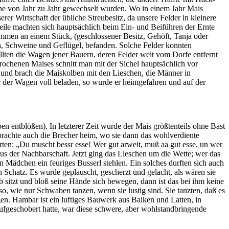
he von Jahr zu Jahr gewechselt wurden. Wo in einem Jahr Mais
er Wirtschaft der übliche Streubesitz, da unsere Felder in kleinere
teile machten sich hauptsächlich beim Ein- und Beiführen der Ernte
ammen an einem Stück, (geschlossener Besitz, Gehöft, Tanja oder
eh, Schweine und Geflügel, befanden. Solche Felder konnten
llten die Wagen jener Bauern, deren Felder weit vom Dorfe entfernt
ochenen Maises schnitt man mit der Sichel hauptsächlich vor
r und brach die Maiskolben mit den Lieschen, die Männer in
ar der Wagen voll beladen, so wurde er heimgefahren und auf der
n entblößen). In letzterer Zeit wurde der Mais größtenteils ohne Bast
 brachte auch die Brecher heim, wo sie dann das wohlverdiente
orten: „Du muscht bessr esse! Wer gut arweit, muß aa gut esse, un wer
us der Nachbarschaft. Jetzt ging das Lieschen um die Wette; wer das
n Mädchen ein feuriges Busserl stehlen. Ein solches durften sich auch
 Schatz. Es wurde geplauscht, gescherzt und gelacht, als wären sie
tzt und bloß seine Hände sich bewegen, dann ist das bei ihm keine
o, wie nur Schwaben tanzen, wenn sie lustig sind. Sie tanzten, daß es
n. Hambar ist ein luftiges Bauwerk aus Balken und Latten, in
fgeschobert hatte, war diese schwere, aber wohlstandbringende