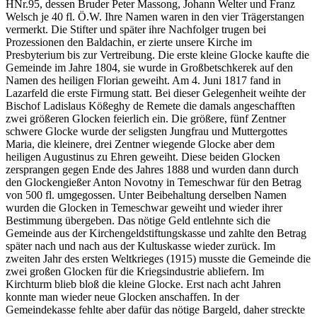
HNr.95, dessen Bruder Peter Massong, Johann Welter und Franz
Welsch je 40 fl. Ö.W. Ihre Namen waren in den vier Trägerstangen
vermerkt. Die Stifter und später ihre Nachfolger trugen bei
Prozessionen den Baldachin, er zierte unsere Kirche im
Presbyterium bis zur Vertreibung. Die erste kleine Glocke kaufte die
Gemeinde im Jahre 1804, sie wurde in Großbetschkerek auf den
Namen des heiligen Florian geweiht. Am 4. Juni 1817 fand in
Lazarfeld die erste Firmung statt. Bei dieser Gelegenheit weihte der
Bischof Ladislaus Kößeghy de Remete die damals angeschafften
zwei größeren Glocken feierlich ein. Die größere, fünf Zentner
schwere Glocke wurde der seligsten Jungfrau und Muttergottes
Maria, die kleinere, drei Zentner wiegende Glocke aber dem
heiligen Augustinus zu Ehren geweiht. Diese beiden Glocken
zersprangen gegen Ende des Jahres 1888 und wurden dann durch
den Glockengießer Anton Novotny in Temeschwar für den Betrag
von 500 fl. umgegossen. Unter Beibehaltung derselben Namen
wurden die Glocken in Temeschwar geweiht und wieder ihrer
Bestimmung übergeben. Das nötige Geld entlehnte sich die
Gemeinde aus der Kirchengeldstiftungskasse und zahlte den Betrag
später nach und nach aus der Kultuskasse wieder zurück. Im
zweiten Jahr des ersten Weltkrieges (1915) musste die Gemeinde die
zwei großen Glocken für die Kriegsindustrie abliefern. Im
Kirchturm blieb bloß die kleine Glocke. Erst nach acht Jahren
konnte man wieder neue Glocken anschaffen. In der
Gemeindekasse fehlte aber dafür das nötige Bargeld, daher streckte