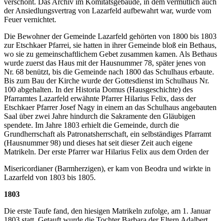
verschont. Das Archiv im Komitatsgebäude, in dem vermutlich auch
der Ansiedlungsvertrag von Lazarfeld aufbewahrt war, wurde vom
Feuer vernichtet.
Die Bewohner der Gemeinde Lazarfeld gehörten von 1800 bis 1803
zur Etschkaer Pfarrei, sie hatten in ihrer Gemeinde bloß ein Bethaus,
wo sie zu gemeinschaftlichem Gebet zusammen kamen. Als Bethaus
wurde zuerst das Haus mit der Hausnummer 78, später jenes von
Nr. 68 benützt, bis die Gemeinde nach 1800 das Schulhaus erbaute.
Bis zum Bau der Kirche wurde der Gottesdienst im Schulhaus Nr.
100 abgehalten. In der Historia Domus (Hausgeschichte) des
Pfarramtes Lazarfeld erwähnte Pfarrer Hilarius Felix, dass der
Etschkaer Pfarrer Josef Nagy in einem an das Schulhaus angebauten
Saal über zwei Jahre hindurch die Sakramente den Gläubigen
spendete. Im Jahre 1803 erhielt die Gemeinde, durch die
Grundherrschaft als Patronatsherrschaft, ein selbständiges Pfarramt
(Hausnummer 98) und dieses hat seit dieser Zeit auch eigene
Matrikeln. Der erste Pfarrer war Hilarius Felix aus dem Orden der
Misericordianer (Barmherzigen), er kam von Beodra und wirkte in
Lazarfeld von 1803 bis 1805.
1803
Die erste Taufe fand, den hiesigen Matrikeln zufolge, am 1. Januar
1803 statt. Getauft wurde die Tochter Barbara der Eltern Adalbert