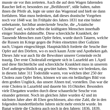
musste sie vor ihm zertreten. Auch die auf dem Wagen fahrenden
Raucher ließ er, besonders zur „Beiführzeit“, stille halten, nahm
ihnen die Pfeife ab, legte sie unter das Wagenrad und hieß sie dann
fortfahren. Man muss bedenken, daß dieses drastische Vorgehen
noch vor 1848 war. Im Frühjahr des Jahres 1831 trat eine bisher
unbekannte, furchtbar ansteckende Seuche, die „Asiatische
Cholera“ auf, welche selbst die kräftigsten Menschen innerhalb
einiger Stunden dahinraffte. Diese schreckliche Krankheit, der
Tausende Menschen zum Opfer fielen, wurde durch Tataren, welche
die Russen im Kriege gegen die Polen einsetzten über Galizien
nach; Ungarn eingeschleppt. Hauptsächlich forderte die Seuche ihre
Opfer auf den Dörfern, wo es noch kaum Ärzte und Apotheken gab.
Dieses Jahr war auch für die Bewohner unserer Gemeinde recht
traurig. Der erste Cholerafall ereignete sich in Lazarfeld am 1.April
und diese fürchterliche und schreckliche Krankheit muss in unserem
Dorf außergewöhnlich arg gewütet haben. Wenn wir bedenken, das
in diesem Jahre 311 Todesfälle waren, von welchen über 250 der
Cholera zum Opfer fielen, können wir uns ein beiläufiges Bild von
dem großen Unglück, das unsere Ahnen traf, vorstellen. Das war die
erste Cholera in Lazarfeld und dauerte bis 10.Oktober. Besonders
viele Ehegatten wurden durch diese schauerliche Seuche von
einander getrennt. Noch im gleichen Jahre wurden
42
und im
nächsten Jahre aber 46 Ehen geschlossen, also eine Zahl, die in den
folgenden hundertfünfzehn Jahren nicht mehr erreicht wurde. Im
Banat wütete die Cholera auch noch in den Jahren: 1836, 1839,