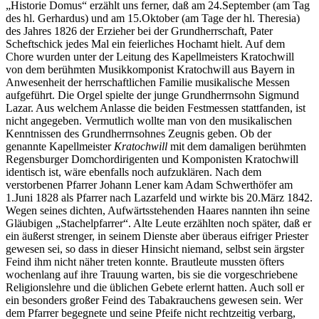
„Historie Domus“ erzählt uns ferner, daß am 24.September (am Tag
des hl. Gerhardus) und am 15.Oktober (am Tage der hl. Theresia)
des Jahres 1826 der Erzieher bei der Grundherrschaft, Pater
Scheftschick jedes Mal ein feierliches Hochamt hielt. Auf dem
Chore wurden unter der Leitung des Kapellmeisters Kratochwill
von dem berühmten Musikkomponist Kratochwill aus Bayern in
Anwesenheit der herrschaftlichen Familie musikalische Messen
aufgeführt. Die Orgel spielte der junge Grundherrnsohn Sigmund
Lazar. Aus welchem Anlasse die beiden Festmessen stattfanden, ist
nicht angegeben. Vermutlich wollte man von den musikalischen
Kenntnissen des Grundherrnsohnes Zeugnis geben. Ob der
genannte Kapellmeister
Kratochwill
mit dem damaligen berühmten
Regensburger Domchordirigenten und Komponisten Kratochwill
identisch ist, wäre ebenfalls noch aufzuklären. Nach dem
verstorbenen Pfarrer Johann Lener kam Adam Schwerthöfer am
1.Juni 1828 als Pfarrer nach Lazarfeld und wirkte bis 20.März 1842.
Wegen seines dichten, Aufwärtsstehenden Haares nannten ihn seine
Gläubigen „Stachelpfarrer“. Alte Leute erzählten noch später, daß er
ein äußerst strenger, in seinem Dienste aber überaus eifriger Priester
gewesen sei, so dass in dieser Hinsicht niemand, selbst sein ärgster
Feind ihm nicht näher treten konnte. Brautleute mussten öfters
wochenlang auf ihre Trauung warten, bis sie die vorgeschriebene
Religionslehre und die üblichen Gebete erlernt hatten. Auch soll er
ein besonders großer Feind des Tabakrauchens gewesen sein. Wer
dem Pfarrer begegnete und seine Pfeife nicht rechtzeitig verbarg,