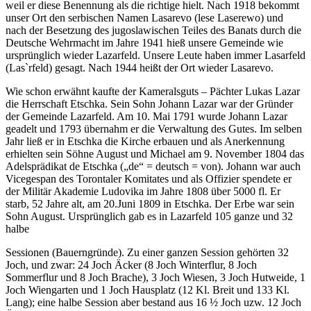
weil er diese Benennung als die richtige hielt. Nach 1918 bekommt
unser Ort den serbischen Namen Lasarevo (lese Laserewo) und
nach der Besetzung des jugoslawischen Teiles des Banats durch die
Deutsche Wehrmacht im Jahre 1941 hieß unsere Gemeinde wie
ursprünglich wieder Lazarfeld. Unsere Leute haben immer Lasarfeld
(Las`rfeld) gesagt. Nach 1944 heißt der Ort wieder Lasarevo.
Wie schon erwähnt kaufte der Kameralsguts – Pächter Lukas Lazar
die Herrschaft Etschka. Sein Sohn Johann Lazar war der Gründer
der Gemeinde Lazarfeld. Am 10. Mai 1791 wurde Johann Lazar
geadelt und 1793 übernahm er die Verwaltung des Gutes. Im selben
Jahr ließ er in Etschka die Kirche erbauen und als Anerkennung
erhielten sein Söhne August und Michael am 9. November 1804 das
Adelsprädikat de Etschka („de“ = deutsch = von). Johann war auch
Vicegespan des Torontaler Komitates und als Offizier spendete er
der Militär Akademie Ludovika im Jahre 1808 über 5000 fl. Er
starb, 52 Jahre alt, am 20.Juni 1809 in Etschka. Der Erbe war sein
Sohn August. Ursprünglich gab es in Lazarfeld 105 ganze und 32
halbe
Sessionen (Bauerngründe). Zu einer ganzen Session gehörten 32
Joch, und zwar: 24 Joch Äcker (8 Joch Winterflur, 8 Joch
Sommerflur und 8 Joch Brache), 3 Joch Wiesen, 3 Joch Hutweide, 1
Joch Wiengarten und 1 Joch Hausplatz (12 Kl. Breit und 133 Kl.
Lang); eine halbe Session aber bestand aus 16 ½ Joch uzw. 12 Joch