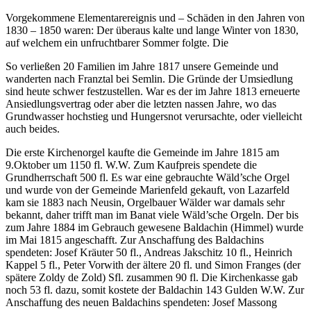
Vorgekommene Elementarereignis und – Schäden in den Jahren von
1830 – 1850 waren: Der überaus kalte und lange Winter von 1830,
auf welchem ein unfruchtbarer Sommer folgte. Die
So verließen 20 Familien im Jahre 1817 unsere Gemeinde und
wanderten nach Franztal bei Semlin. Die Gründe der Umsiedlung
sind heute schwer festzustellen. War es der im Jahre 1813 erneuerte
Ansiedlungsvertrag oder aber die letzten nassen Jahre, wo das
Grundwasser hochstieg und Hungersnot verursachte, oder vielleicht
auch beides.
Die erste Kirchenorgel kaufte die Gemeinde im Jahre 1815 am
9.Oktober um 1150 fl. W.W. Zum Kaufpreis spendete die
Grundherrschaft 500 fl. Es war eine gebrauchte Wäld’sche Orgel
und wurde von der Gemeinde Marienfeld gekauft, von Lazarfeld
kam sie 1883 nach Neusin, Orgelbauer Wälder war damals sehr
bekannt, daher trifft man im Banat viele Wäld’sche Orgeln. Der bis
zum Jahre 1884 im Gebrauch gewesene Baldachin (Himmel) wurde
im Mai 1815 angeschafft. Zur Anschaffung des Baldachins
spendeten: Josef Kräuter 50 fl., Andreas Jakschitz 10 fl., Heinrich
Kappel 5 fl., Peter Vorwith der ältere 20 fl. und Simon Franges (der
spätere Zoldy de Zold) Sfl. zusammen 90 fl. Die Kirchenkasse gab
noch 53 fl. dazu, somit kostete der Baldachin 143 Gulden W.W. Zur
Anschaffung des neuen Baldachins spendeten: Josef Massong