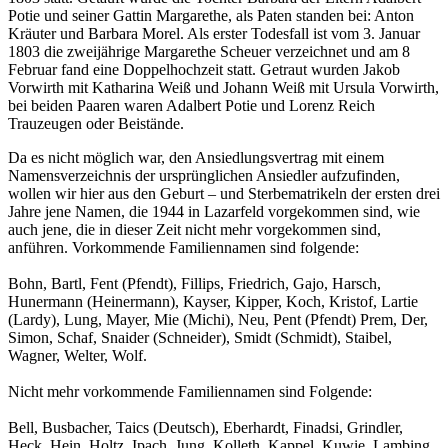
Potie und seiner Gattin Margarethe, als Paten standen bei: Anton
Kräuter und Barbara Morel. Als erster Todesfall ist vom 3. Januar
1803 die zweijährige Margarethe Scheuer verzeichnet und am 8
Februar fand eine Doppelhochzeit statt. Getraut wurden Jakob
Vorwirth mit Katharina Weiß und Johann Weiß mit Ursula Vorwirth,
bei beiden Paaren waren Adalbert Potie und Lorenz Reich
Trauzeugen oder Beistände.
Da es nicht möglich war, den Ansiedlungsvertrag mit einem
Namensverzeichnis der ursprünglichen Ansiedler aufzufinden,
wollen wir hier aus den Geburt – und Sterbematrikeln der ersten drei
Jahre jene Namen, die 1944 in Lazarfeld vorgekommen sind, wie
auch jene, die in dieser Zeit nicht mehr vorgekommen sind,
anführen. Vorkommende Familiennamen sind folgende:
Bohn, Bartl, Fent (Pfendt), Fillips, Friedrich, Gajo, Harsch,
Hunermann (Heinermann), Kayser, Kipper, Koch, Kristof, Lartie
(Lardy), Lung, Mayer, Mie (Michi), Neu, Pent (Pfendt) Prem, Der,
Simon, Schaf, Snaider (Schneider), Smidt (Schmidt), Staibel,
Wagner, Welter, Wolf.
Nicht mehr vorkommende Familiennamen sind Folgende:
Bell, Busbacher, Taics (Deutsch), Eberhardt, Finadsi, Grindler,
Heck, Hein, Holtz, Ipach, Jung, Kolleth, Kappel, Kuwie, Lambing,