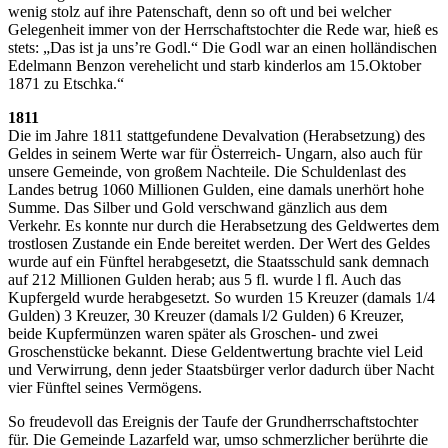
wenig stolz auf ihre Patenschaft, denn so oft und bei welcher
Gelegenheit immer von der Herrschaftstochter die Rede war, hieß es
stets: „Das ist ja uns’re Godl.“ Die Godl war an einen holländischen
Edelmann Benzon verehelicht und starb kinderlos am 15.Oktober
1871 zu Etschka.“
1811
Die im Jahre 1811 stattgefundene Devalvation (Herabsetzung) des
Geldes in seinem Werte war für Österreich- Ungarn, also auch für
unsere Gemeinde, von großem Nachteile. Die Schuldenlast des
Landes betrug 1060 Millionen Gulden, eine damals unerhört hohe
Summe. Das Silber und Gold verschwand gänzlich aus dem
Verkehr. Es konnte nur durch die Herabsetzung des Geldwertes dem
trostlosen Zustande ein Ende bereitet werden. Der Wert des Geldes
wurde auf ein Fünftel herabgesetzt, die Staatsschuld sank demnach
auf 212 Millionen Gulden herab; aus 5 fl. wurde l fl. Auch das
Kupfergeld wurde herabgesetzt. So wurden 15 Kreuzer (damals 1/4
Gulden) 3 Kreuzer, 30 Kreuzer (damals l/2 Gulden) 6 Kreuzer,
beide Kupfermünzen waren später als Groschen- und zwei
Groschenstücke bekannt. Diese Geldentwertung brachte viel Leid
und Verwirrung, denn jeder Staatsbürger verlor dadurch über Nacht
vier Fünftel seines Vermögens.
So freudevoll das Ereignis der Taufe der Grundherrschaftstochter
für. Die Gemeinde Lazarfeld war, umso schmerzlicher berührte die