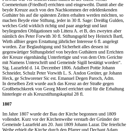
Coemeterium (Friedhof) errichten und eingeweiht. Damit aber die
beyde Kreuze auch von den Nachkommen der edeldenkenden
Guthäter bis auf die spätesten Zeiten erhalten werden möchten, so
machen Beyde eine Stiftung, jeder in 30 fl. Sage: Dreißig Gulden,
welches Geld wirklich richtig und paar angelegt und laut
beyliegenden Obligationen sub Littera A. et B, des zweyten aber
nämlich des Peter Forwith 30 fl. Stiftungsgeld bey Heinrich Bartl,
Wirth allhier gegen Erstattung jährlicher Interesse 6 fl. angelegt
worden. Zur Beglaubigung und Sicherheit alles dessen ist
gegenwärtiger Stiftungsbrief von beyden Guthätern und Errichten
der Kreuze eigenhändig Unterfertigte und von dem Orts Gerichte
mit Namens Unterschrift und Gemeinde Sigill bestätigt worden“.
Sig. Lazarfeld d. 14. December 1806. Adalbert Pottie Johann
Schneider, Schulz Peter Vorwith L. S. Andon Greüter, ge Johann
Heck, ge Schworener Sic est. Emanuel Degen Paroch, Adm.
In derselben Zeit wurde auch das Kreuz an der Straße gegen
Großbetschkerek von Georg Morel errichtet und für die Erhaltung
hinterlegte er als Kreuzstiftungskapital 28 fl.
1807
Im Jahre 1807 wurde der Bau der Kirche begonnen und 1809
vollendet. Kurz vor der Kirchenweihe verstarb der Gründer der
Gemeinde Lazarfeld am 20. Juni 1809 Johann Lazar. Die feierliche
Weihe erhielt die Kirche durch den Pfarrer und Dechant Adam