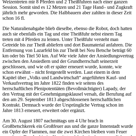
Weizentreten mir 8 Pferden und 2 Theißfuhren nach einer ganzen
Session. Somit sind es 12 Metzen und 21 Tage Hand– und Zugkraft
jährlich mehr geworden. Die Halbbauern aber zahlten in dieser Zeit
schon 16 fl.
Die Naturalienabgabe blieb dieselbe, ebenso die Robot, doch hatten
auch sie ebenfalls ein Tag und eine Theißfuhr nebst einem Tag
treten mit 4 Pferden zu leisten. Unter Theißfuhr versteht man
Getreide bis zur Theiß abliefern und dort Baumaterial anfahren. Die
Entfernung von Lazarfeld bis zur Theiß bei Neu Betsche beträgt 60
km oder bis Titel 50 km. Auf Wie viele Jahre der Ansiedlungsvertrag
zwischen den Ansiedlern und der Grundherrschaft seinerzeit
geschlossen, und wie oft er später erneuert wurde, konnte, wie
schon erwähnt – nicht festgestellt werden. Laut einem in dem
Kapitel über „Volks und Landwirtschaft“ angeführten Kauf- und
Verkaufsvertrag im Jahre 1822 finden wir seitens des
herrschaftlichen Plenipotentiäten (Bevollmächtigter) Lapady, der
den Vertrag mit der Genehmigungsklausel versah, die Berufung auf
den am 29. September 1813 abgeschlossenen herrschaftlichen
Kontrakt. Demnach wurde der Ursprüngliche Vertrag schon im
Jahre 1813 erneuert, erweitert oder ergänzt.
Am 30. August 1807 nachmittags um 4 Uhr brach in
Großbetschkerek ein Großfeuer aus und die ganze Innenstadt wurde
ein Opfer der Flammen, nur die zwei Kirchen bleiben vom Feuer