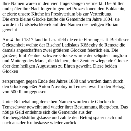
Ihre Namen waren in den vier Trägerstangen vermerkt. Die Stifter
und später ihre Nachfolger trugen bei Prozessionen den Baldachin,
er zierte unsere Kirche im Presbyterium bis zur Vertreibung.
Die erste kleine Glocke kaufte die Gemeinde im Jahre 1804, sie
wurde in Großbetschkerek auf den Namen des heiligen Florian
geweiht.
Am 4. Juni 1817 fand in Lazarfeld die erste Firmung statt. Bei dieser
Gelegenheit weihte der Bischof Ladislaus Kößeghy de Remete die
damals angeschafften zwei größeren Glocken feierlich ein. Die
größere, fünf Zentner schwere Glocke wurde der seligsten Jungfrau
und Muttergottes Maria, die kleinere, drei Zentner wiegende Glocke
aber dem heiligen Augustinus zu Ehren geweiht. Diese beiden
Glocken
zersprangen gegen Ende des Jahres 1888 und wurden dann durch
den Glockengießer Anton Novotny in Temeschwar für den Betrag
von 500 fl. umgegossen.
Unter Beibehaltung derselben Namen wurden die Glocken in
Temeschwar geweiht und wieder ihrer Bestimmung übergeben. Das
nötige Geld entlehnte sich die Gemeinde aus der
Kirchengeldstiftungskasse und zahlte den Betrag später nach und
nach aus der Kultuskasse wieder zurück.