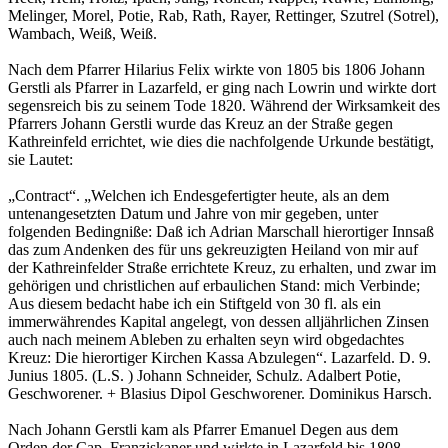
Melinger, Morel, Potie, Rab, Rath, Rayer, Rettinger, Szutrel (Sotrel),
Wambach, Weiß, Weiß.
Nach dem Pfarrer Hilarius Felix wirkte von 1805 bis 1806 Johann
Gerstli als Pfarrer in Lazarfeld, er ging nach Lowrin und wirkte dort
segensreich bis zu seinem Tode 1820. Während der Wirksamkeit des
Pfarrers Johann Gerstli wurde das Kreuz an der Straße gegen
Kathreinfeld errichtet, wie dies die nachfolgende Urkunde bestätigt,
sie Lautet:
„Contract“. „Welchen ich Endesgefertigter heute, als an dem
untenangesetzten Datum und Jahre von mir gegeben, unter
folgenden Bedingniße: Daß ich Adrian Marschall hierortiger Innsaß
das zum Andenken des für uns gekreuzigten Heiland von mir auf
der Kathreinfelder Straße errichtete Kreuz, zu erhalten, und zwar im
gehörigen und christlichen auf erbaulichen Stand: mich Verbinde;
Aus diesem bedacht habe ich ein Stiftgeld von 30 fl. als ein
immerwährendes Kapital angelegt, von dessen alljährlichen Zinsen
auch nach meinem Ableben zu erhalten seyn wird obgedachtes
Kreuz: Die hierortiger Kirchen Kassa Abzulegen“. Lazarfeld. D. 9.
Junius 1805. (L.S. ) Johann Schneider, Schulz. Adalbert Potie,
Geschworener. + Blasius Dipol Geschworener. Dominikus Harsch.
Nach Johann Gerstli kam als Pfarrer Emanuel Degen aus dem
Orden der Cap. Franziskaner und wirkte in Lazarfeld bis 1808.