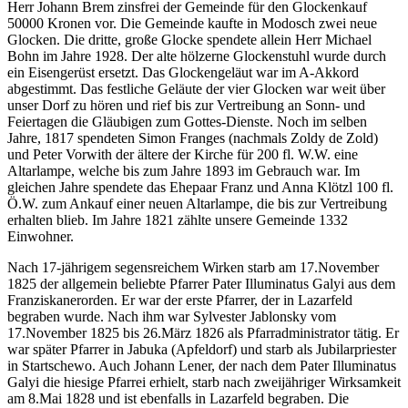
Herr Johann Brem zinsfrei der Gemeinde für den Glockenkauf
50000 Kronen vor. Die Gemeinde kaufte in Modosch zwei neue
Glocken. Die dritte, große Glocke spendete allein Herr Michael
Bohn im Jahre 1928. Der alte hölzerne Glockenstuhl wurde durch
ein Eisengerüst ersetzt. Das Glockengeläut war im A-Akkord
abgestimmt. Das festliche Geläute der vier Glocken war weit über
unser Dorf zu hören und rief bis zur Vertreibung an Sonn- und
Feiertagen die Gläubigen zum Gottes-Dienste. Noch im selben
Jahre, 1817 spendeten Simon Franges (nachmals Zoldy de Zold)
und Peter Vorwith der ältere der Kirche für 200 fl. W.W. eine
Altarlampe, welche bis zum Jahre 1893 im Gebrauch war. Im
gleichen Jahre spendete das Ehepaar Franz und Anna Klötzl 100 fl.
Ö.W. zum Ankauf einer neuen Altarlampe, die bis zur Vertreibung
erhalten blieb. Im Jahre 1821 zählte unsere Gemeinde 1332
Einwohner.
Nach 17-jährigem segensreichem Wirken starb am 17.November
1825 der allgemein beliebte Pfarrer Pater Illuminatus Galyi aus dem
Franziskanerorden. Er war der erste Pfarrer, der in Lazarfeld
begraben wurde. Nach ihm war Sylvester Jablonsky vom
17.November 1825 bis 26.März 1826 als Pfarradministrator tätig. Er
war später Pfarrer in Jabuka (Apfeldorf) und starb als Jubilarpriester
in Startschewo. Auch Johann Lener, der nach dem Pater Illuminatus
Galyi die hiesige Pfarrei erhielt, starb nach zweijähriger Wirksamkeit
am 8.Mai 1828 und ist ebenfalls in Lazarfeld begraben. Die