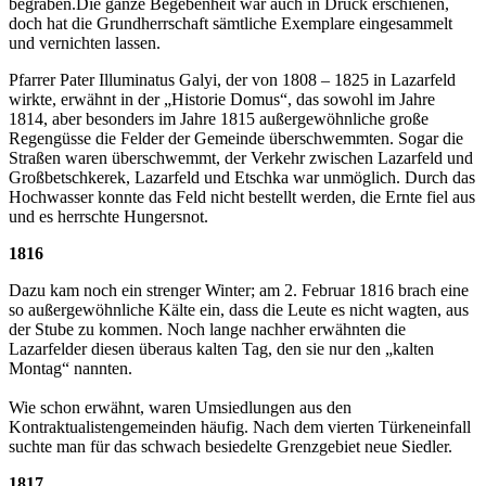
begraben.Die ganze Begebenheit war auch in Druck erschienen,
doch hat die Grundherrschaft sämtliche Exemplare eingesammelt
und vernichten lassen.
Pfarrer Pater Illuminatus Galyi, der von 1808 – 1825 in Lazarfeld
wirkte, erwähnt in der „Historie Domus“, das sowohl im Jahre
1814, aber besonders im Jahre 1815 außergewöhnliche große
Regengüsse die Felder der Gemeinde überschwemmten. Sogar die
Straßen waren überschwemmt, der Verkehr zwischen Lazarfeld und
Großbetschkerek, Lazarfeld und Etschka war unmöglich. Durch das
Hochwasser konnte das Feld nicht bestellt werden, die Ernte fiel aus
und es herrschte Hungersnot.
1816
Dazu kam noch ein strenger Winter; am 2. Februar 1816 brach eine
so außergewöhnliche Kälte ein, dass die Leute es nicht wagten, aus
der Stube zu kommen. Noch lange nachher erwähnten die
Lazarfelder diesen überaus kalten Tag, den sie nur den „kalten
Montag“ nannten.
Wie schon erwähnt, waren Umsiedlungen aus den
Kontraktualistengemeinden häufig. Nach dem vierten Türkeneinfall
suchte man für das schwach besiedelte Grenzgebiet neue Siedler.
1817