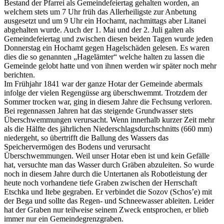
Bestand der Pfarrei als Gemeindefeiertag gehalten worden, an
welchem stets um 7 Uhr früh das Allerheiligste zur Anbetung
ausgesetzt und um 9 Uhr ein Hochamt, nachmittags aber Litanei
abgehalten wurde. Auch der 1. Mai und der 2. Juli galten als
Gemeindefeiertag und zwischen diesen beiden Tagen wurde jeden
Donnerstag ein Hochamt gegen Hagelschäden gelesen. Es waren
dies die so genannten „Hagelämter“ welche halten zu lassen die
Gemeinde gelobt hatte und von ihnen werden wir später noch mehr
berichten.
Im Frühjahr 1841 war der ganze Hotar der Gemeinde abermals
infolge der vielen Regengüsse arg überschwemmt. Trotzdem der
Sommer trocken war, ging in diesem Jahre die Fechsung verloren.
Bei regennassen Jahren hat das steigende Grundwasser stets
Überschwemmungen verursacht. Wenn innerhalb kurzer Zeit mehr
als die Hälfte des jährlichen Niederschlagsdurchschnitts (660 mm)
niedergeht, so übertrifft die Ballung des Wassers das
Speichervermögen des Bodens und verursacht
Überschwemmungen. Weil unser Hotar eben ist und kein Gefälle
hat, versuchte man das Wasser durch Gräben abzuleiten. So wurde
noch in diesem Jahre durch die Untertanen als Robotleistung der
heute noch vorhandene tiefe Graben zwischen der Herrschaft
Etschka und Itebe gegraben. Er verbindet die Sozov (Schos’e) mit
der Bega und sollte das Regen- und Schneewasser ableiten. Leider
hat der Graben nur teilweise seinem Zweck entsprochen, er blieb
immer nur ein Gemeindegrenzgraben.