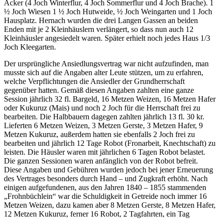
Äcker (4 Joch Winterflur, 4 Joch Sommerflur und 4 Joch Brache). 1
½ Joch Wiesen 1 ½ Joch Hutweide, ½ Joch Weingarten und 1 Joch
Hausplatz. Hernach wurden die drei Langen Gassen an beiden
Enden mit je 2 Kleinhäuslern verlängert, so dass nun auch 12
Kleinhäusler angesiedelt waren. Später erhielt noch jedes Haus 1/3
Joch Kleegarten.
Der ursprüngliche Ansiedlungsvertrag war nicht aufzufinden, man
musste sich auf die Angaben alter Leute stützen, um zu erfahren,
welche Verpflichtungen die Ansiedler der Grundherrschaft
gegenüber hatten. Gemäß diesen Angaben zahlten eine ganze
Session jährlich 32 fl. Bargeld, 16 Metzen Weizen, 16 Metzen Hafer
oder Kukuruz (Mais) und noch 2 Joch für die Herrschaft frei zu
bearbeiten. Die Halbbauern dagegen zahlten jährlich 13 fl. 30 kr.
Lieferten 6 Metzen Weizen, 3 Metzen Gerste, 3 Metzen Hafer, 9
Metzen Kukuruz, außerdem hatten sie ebenfalls 2 Joch frei zu
bearbeiten und jährlich 12 Tage Robot (Fronarbeit, Knechtschaft) zu
leisten. Die Häusler waren mit jährlichen 6 Tagen Robot belastet.
Die ganzen Sessionen waren anfänglich von der Robot befreit.
Diese Angaben und Gebühren wurden jedoch bei jener Erneuerung
des Vertrages besonders durch Hand – und Zugkraft erhöht. Nach
einigen aufgefundenen, aus den Jahren 1840 – 1855 stammenden
„Frohnbüchlein“ war die Schuldigkeit in Getreide noch immer 16
Metzen Weizen, dazu kamen aber 8 Metzen Gerste, 8 Metzen Hafer,
12 Metzen Kukuruz, ferner 16 Robot, 2 Tagfahrten, ein Tag