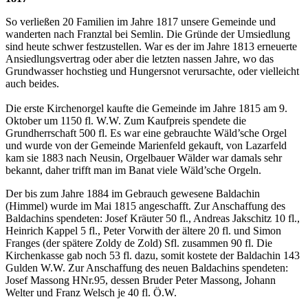
So verließen 20 Familien im Jahre 1817 unsere Gemeinde und
wanderten nach Franztal bei Semlin. Die Gründe der Umsiedlung
sind heute schwer festzustellen. War es der im Jahre 1813 erneuerte
Ansiedlungsvertrag oder aber die letzten nassen Jahre, wo das
Grundwasser hochstieg und Hungersnot verursachte, oder vielleicht
auch beides.
Die erste Kirchenorgel kaufte die Gemeinde im Jahre 1815 am 9.
Oktober um 1150 fl. W.W. Zum Kaufpreis spendete die
Grundherrschaft 500 fl. Es war eine gebrauchte Wäld’sche Orgel
und wurde von der Gemeinde Marienfeld gekauft, von Lazarfeld
kam sie 1883 nach Neusin, Orgelbauer Wälder war damals sehr
bekannt, daher trifft man im Banat viele Wäld’sche Orgeln.
Der bis zum Jahre 1884 im Gebrauch gewesene Baldachin
(Himmel) wurde im Mai 1815 angeschafft. Zur Anschaffung des
Baldachins spendeten: Josef Kräuter 50 fl., Andreas Jakschitz 10 fl.,
Heinrich Kappel 5 fl., Peter Vorwith der ältere 20 fl. und Simon
Franges (der spätere Zoldy de Zold) Sfl. zusammen 90 fl. Die
Kirchenkasse gab noch 53 fl. dazu, somit kostete der Baldachin 143
Gulden W.W. Zur Anschaffung des neuen Baldachins spendeten:
Josef Massong HNr.95, dessen Bruder Peter Massong, Johann
Welter und Franz Welsch je 40 fl. Ö.W.