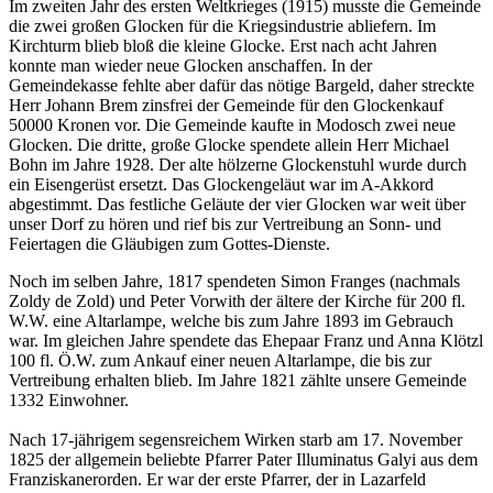
Im zweiten Jahr des ersten Weltkrieges (1915) musste die Gemeinde
die zwei großen Glocken für die Kriegsindustrie abliefern. Im
Kirchturm blieb bloß die kleine Glocke. Erst nach acht Jahren
konnte man wieder neue Glocken anschaffen. In der
Gemeindekasse fehlte aber dafür das nötige Bargeld, daher streckte
Herr Johann Brem zinsfrei der Gemeinde für den Glockenkauf
50000 Kronen vor. Die Gemeinde kaufte in Modosch zwei neue
Glocken. Die dritte, große Glocke spendete allein Herr Michael
Bohn im Jahre 1928. Der alte hölzerne Glockenstuhl wurde durch
ein Eisengerüst ersetzt. Das Glockengeläut war im A-Akkord
abgestimmt. Das festliche Geläute der vier Glocken war weit über
unser Dorf zu hören und rief bis zur Vertreibung an Sonn- und
Feiertagen die Gläubigen zum Gottes-Dienste.
Noch im selben Jahre, 1817 spendeten Simon Franges (nachmals
Zoldy de Zold) und Peter Vorwith der ältere der Kirche für 200 fl.
W.W. eine Altarlampe, welche bis zum Jahre 1893 im Gebrauch
war. Im gleichen Jahre spendete das Ehepaar Franz und Anna Klötzl
100 fl. Ö.W. zum Ankauf einer neuen Altarlampe, die bis zur
Vertreibung erhalten blieb. Im Jahre 1821 zählte unsere Gemeinde
1332 Einwohner.
Nach 17-jährigem segensreichem Wirken starb am 17. November
1825 der allgemein beliebte Pfarrer Pater Illuminatus Galyi aus dem
Franziskanerorden. Er war der erste Pfarrer, der in Lazarfeld