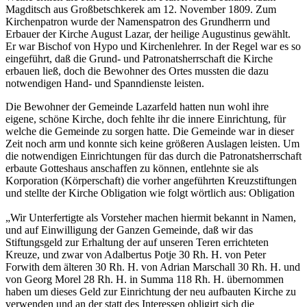
Magditsch aus Großbetschkerek am 12. November 1809. Zum
Kirchenpatron wurde der Namenspatron des Grundherrn und
Erbauer der Kirche August Lazar, der heilige Augustinus gewählt.
Er war Bischof von Hypo und Kirchenlehrer. In der Regel war es so
eingeführt, daß die Grund- und Patronatsherrschaft die Kirche
erbauen ließ, doch die Bewohner des Ortes mussten die dazu
notwendigen Hand- und Spanndienste leisten.
Die Bewohner der Gemeinde Lazarfeld hatten nun wohl ihre
eigene, schöne Kirche, doch fehlte ihr die innere Einrichtung, für
welche die Gemeinde zu sorgen hatte. Die Gemeinde war in dieser
Zeit noch arm und konnte sich keine größeren Auslagen leisten. Um
die notwendigen Einrichtungen für das durch die Patronatsherrschaft
erbaute Gotteshaus anschaffen zu können, entlehnte sie als
Korporation (Körperschaft) die vorher angeführten Kreuzstiftungen
und stellte der Kirche Obligation wie folgt wörtlich aus: Obligation
„Wir Unterfertigte als Vorsteher machen hiermit bekannt in Namen,
und auf Einwilligung der Ganzen Gemeinde, daß wir das
Stiftungsgeld zur Erhaltung der auf unseren Teren errichteten
Kreuze, und zwar von Adalbertus Potje 30 Rh. H. von Peter
Forwith dem älteren 30 Rh. H. von Adrian Marschall 30 Rh. H. und
von Georg Morel 28 Rh. H. in Summa 118 Rh. H. übernommen
haben um dieses Geld zur Einrichtung der neu aufbauten Kirche zu
verwenden und an der statt des Interessen obligirt sich die