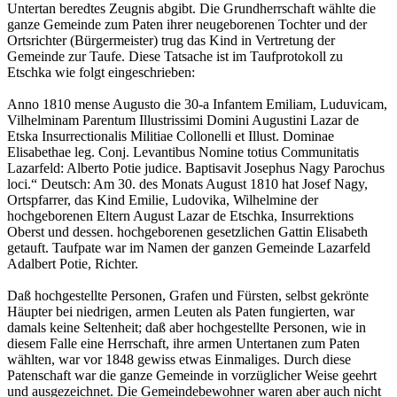
Untertan beredtes Zeugnis abgibt. Die Grundherrschaft wählte die
ganze Gemeinde zum Paten ihrer neugeborenen Tochter und der
Ortsrichter (Bürgermeister) trug das Kind in Vertretung der
Gemeinde zur Taufe. Diese Tatsache ist im Taufprotokoll zu
Etschka wie folgt eingeschrieben:
Anno 1810 mense Augusto die 30-a Infantem Emiliam, Luduvicam,
Vilhelminam Parentum Illustrissimi Domini Augustini Lazar de
Etska Insurrectionalis Militiae Collonelli et Illust. Dominae
Elisabethae leg. Conj. Levantibus Nomine totius Communitatis
Lazarfeld: Alberto Potie judice. Baptisavit Josephus Nagy Parochus
loci.“ Deutsch: Am 30. des Monats August 1810 hat Josef Nagy,
Ortspfarrer, das Kind Emilie, Ludovika, Wilhelmine der
hochgeborenen Eltern August Lazar de Etschka, Insurrektions
Oberst und dessen. hochgeborenen gesetzlichen Gattin Elisabeth
getauft. Taufpate war im Namen der ganzen Gemeinde Lazarfeld
Adalbert Potie, Richter.
Daß hochgestellte Personen, Grafen und Fürsten, selbst gekrönte
Häupter bei niedrigen, armen Leuten als Paten fungierten, war
damals keine Seltenheit; daß aber hochgestellte Personen, wie in
diesem Falle eine Herrschaft, ihre armen Untertanen zum Paten
wählten, war vor 1848 gewiss etwas Einmaliges. Durch diese
Patenschaft war die ganze Gemeinde in vorzüglicher Weise geehrt
und ausgezeichnet. Die Gemeindebewohner waren aber auch nicht