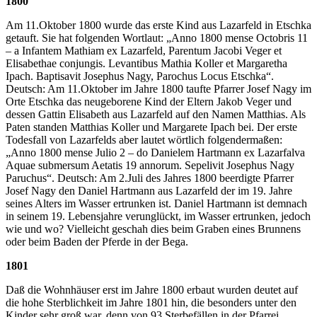
1800
Am 11.Oktober 1800 wurde das erste Kind aus Lazarfeld in Etschka
getauft. Sie hat folgenden Wortlaut: „Anno 1800 mense Octobris 11
– a Infantem Mathiam ex Lazarfeld, Parentum Jacobi Veger et
Elisabethae conjungis. Levantibus Mathia Koller et Margaretha
Ipach. Baptisavit Josephus Nagy, Parochus Locus Etschka“.
Deutsch: Am 11.Oktober im Jahre 1800 taufte Pfarrer Josef Nagy im
Orte Etschka das neugeborene Kind der Eltern Jakob Veger und
dessen Gattin Elisabeth aus Lazarfeld auf den Namen Matthias. Als
Paten standen Matthias Koller und Margarete Ipach bei. Der erste
Todesfall von Lazarfelds aber lautet wörtlich folgendermaßen:
„Anno 1800 mense Julio 2 – do Danielem Hartmann ex Lazarfalva
Aquae submersum Aetatis 19 annorum. Sepelivit Josephus Nagy
Paruchus“. Deutsch: Am 2.Juli des Jahres 1800 beerdigte Pfarrer
Josef Nagy den Daniel Hartmann aus Lazarfeld der im 19. Jahre
seines Alters im Wasser ertrunken ist. Daniel Hartmann ist demnach
in seinem 19. Lebensjahre verunglückt, im Wasser ertrunken, jedoch
wie und wo? Vielleicht geschah dies beim Graben eines Brunnens
oder beim Baden der Pferde in der Bega.
1801
Daß die Wohnhäuser erst im Jahre 1800 erbaut wurden deutet auf
die hohe Sterblichkeit im Jahre 1801 hin, die besonders unter den
Kinder sehr groß war, denn von 93 Sterbefällen in der Pfarrei