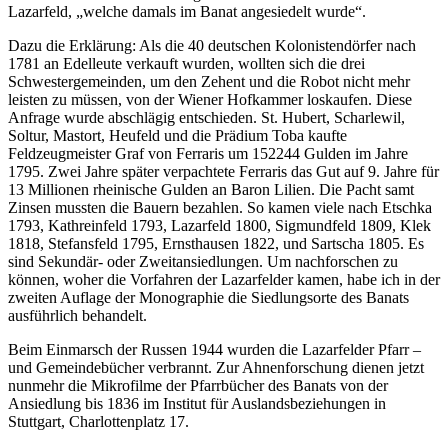
Lazarfeld, „welche damals im Banat angesiedelt wurde“.
Dazu die Erklärung: Als die 40 deutschen Kolonistendörfer nach
1781 an Edelleute verkauft wurden, wollten sich die drei
Schwestergemeinden, um den Zehent und die Robot nicht mehr
leisten zu müssen, von der Wiener Hofkammer loskaufen. Diese
Anfrage wurde abschlägig entschieden. St. Hubert, Scharlewil,
Soltur, Mastort, Heufeld und die Prädium Toba kaufte
Feldzeugmeister Graf von Ferraris um 152244 Gulden im Jahre
1795. Zwei Jahre später verpachtete Ferraris das Gut auf 9. Jahre für
13 Millionen rheinische Gulden an Baron Lilien. Die Pacht samt
Zinsen mussten die Bauern bezahlen. So kamen viele nach Etschka
1793, Kathreinfeld 1793, Lazarfeld 1800, Sigmundfeld 1809, Klek
1818, Stefansfeld 1795, Ernsthausen 1822, und Sartscha 1805. Es
sind Sekundär- oder Zweitansiedlungen. Um nachforschen zu
können, woher die Vorfahren der Lazarfelder kamen, habe ich in der
zweiten Auflage der Monographie die Siedlungsorte des Banats
ausführlich behandelt.
Beim Einmarsch der Russen 1944 wurden die Lazarfelder Pfarr –
und Gemeindebücher verbrannt. Zur Ahnenforschung dienen jetzt
nunmehr die Mikrofilme der Pfarrbücher des Banats von der
Ansiedlung bis 1836 im Institut für Auslandsbeziehungen in
Stuttgart, Charlottenplatz 17.