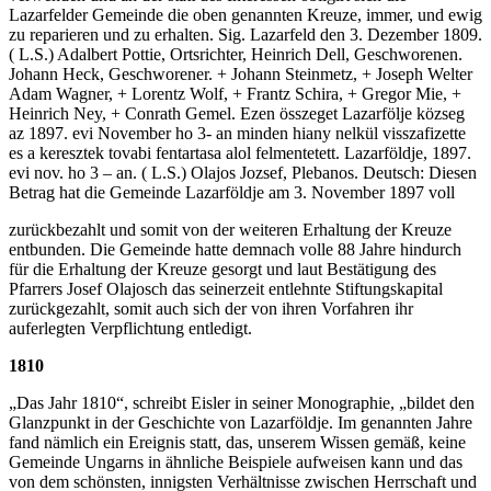
Lazarfelder Gemeinde die oben genannten Kreuze, immer, und ewig
zu reparieren und zu erhalten. Sig. Lazarfeld den 3. Dezember 1809.
( L.S.) Adalbert Pottie, Ortsrichter, Heinrich Dell, Geschworenen.
Johann Heck, Geschworener. + Johann Steinmetz, + Joseph Welter
Adam Wagner, + Lorentz Wolf, + Frantz Schira, + Gregor Mie, +
Heinrich Ney, + Conrath Gemel. Ezen összeget Lazarfölje közseg
az 1897. evi November ho 3- an minden hiany nelkül visszafizette
es a keresztek tovabi fentartasa alol felmentetett. Lazarföldje, 1897.
evi nov. ho 3 – an. ( L.S.) Olajos Jozsef, Plebanos. Deutsch: Diesen
Betrag hat die Gemeinde Lazarföldje am 3. November 1897 voll
zurückbezahlt und somit von der weiteren Erhaltung der Kreuze
entbunden. Die Gemeinde hatte demnach volle 88 Jahre hindurch
für die Erhaltung der Kreuze gesorgt und laut Bestätigung des
Pfarrers Josef Olajosch das seinerzeit entlehnte Stiftungskapital
zurückgezahlt, somit auch sich der von ihren Vorfahren ihr
auferlegten Verpflichtung entledigt.
1810
„Das Jahr 1810“, schreibt Eisler in seiner Monographie, „bildet den
Glanzpunkt in der Geschichte von Lazarföldje. Im genannten Jahre
fand nämlich ein Ereignis statt, das, unserem Wissen gemäß, keine
Gemeinde Ungarns in ähnliche Beispiele aufweisen kann und das
von dem schönsten, innigsten Verhältnisse zwischen Herrschaft und