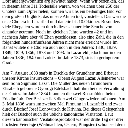
Dorf außergewöhnlich arg gewütet haben. Wenn wir bedenken, das
in diesem Jahre 311 Todesfälle waren, von welchen über 250 der
Cholera zum Opfer fielen, können wir uns ein beiläufiges Bild von
dem großen Unglück, das unsere Ahnen traf, vorstellen. Das war die
erste Cholera in Lazarfeld und dauerte bis 10.Oktober. Besonders
viele Ehegatten wurden durch diese schauerliche Seuche von
einander getrennt. Noch im gleichen Jahre wurden 42 und im
nächsten Jahre aber 46 Ehen geschlossen, also eine Zahl, die in den
folgenden hundertfünfzehn Jahren nicht mehr erreicht wurde.Im
Banat wütete die Cholera auch noch in den Jahren: 1836, 1839,
1849, 1859, 1866, 1873 und 1893. In Lazarfeld jedoch nur in den
Jahren 1836, 1849 und zuletzt im Jahre 1873, stets in geringerem
Grade.
Am 7. August 1833 starb in Etschka der Grundherr und Erbauer
unserer Kirche Insurrektions – Oberst August Lazar. Alleinerbe war
sein Sohn Sigmund Lazar. Die Mutter des neuen Grundherrn
Elisabeth geborene Gyorogi Edelsbach half ihm bei der Verwaltung
des Gutes. Im Jahre 1834 brannten die zwei Rossmühlen beim
Friedhof ab. Der Besitzer ließ die zwei Gänge wieder aufbauen. Am
3. Mai 1836 war zum zweiten Mal Firmung in Lazarfeld und zwar
durch Bischof Josef Lonowitsch de Krivina. Bei dieser Gelegenheit
hielt der Bischof auch die übliche kanonische Visitation. Laut
diesem kanonischen Visitationsprotokoll war der dritte Tag der drei
höchsten Feiertage (Weihnachten, Ostern, Pfingsten) schon seit dem