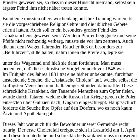
Priester gewesen sei, so dass in dieser Hinsicht niemand, selbst sein
ärgster Feind ihm nicht näher treten konnte.
Brautleute mussten öfters wochenlang auf ihre Trauung warten, bis
sie die vorgeschriebene Religionslehre und die üblichen Gebete
erlernt hatten. Auch soll er ein besonders großer Feind des
Tabakrauchens gewesen sein. Wer dem Pfarrer begegnete und seine
Pfeife nicht rechtzeitig verbarg, musste sie vor ihm zertreten. Auch
die auf dem Wagen fahrenden Raucher ließ er, besonders zur
„Beiführzeit“, stille halten, nahm ihnen die Pfeife ab, legte sie
unter das Wagenrad und hieß sie dann fortfahren. Man muss
bedenken, daß dieses drastische Vorgehen noch vor 1848 war.
Im Frühjahr des Jahres 1831 trat eine bisher unbekannte, furchtbar
ansteckende Seuche, die „Asiatische Cholera“ auf, welche selbst die
kräftigsten Menschen innerhalb einiger Stunden dahinraffte. Diese
schreckliche Krankheit, der Tausende Menschen zum Opfer fielen,
wurde durch Tataren, welche die Russen im Kriege gegen die Polen
einsetzten über Galizien nach; Ungarn eingeschleppt. Hauptsächlich
forderte die Seuche ihre Opfer auf den Dörfern, wo es noch kaum
Ärzte und Apotheken gab.
Dieses Jahr war auch für die Bewohner unserer Gemeinde recht
traurig. Der erste Cholerafall ereignete sich in Lazarfeld am 1. April
und diese fürchterliche und schreckliche Krankheit muss in unserem