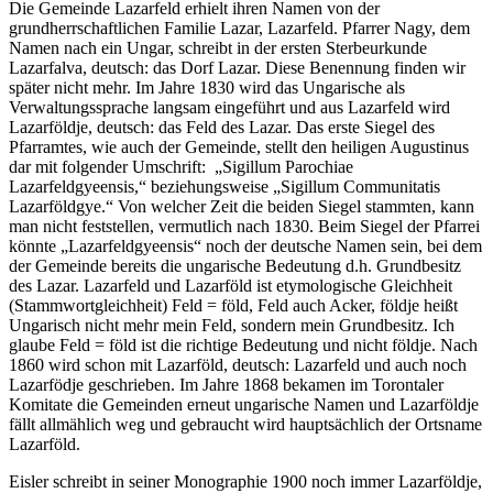
Die Gemeinde Lazarfeld erhielt ihren Namen von der
grundherrschaftlichen Familie Lazar, Lazarfeld. Pfarrer Nagy, dem
Namen nach ein Ungar, schreibt in der ersten Sterbeurkunde
Lazarfalva, deutsch: das Dorf Lazar. Diese Benennung finden wir
später nicht mehr. Im Jahre 1830 wird das Ungarische als
Verwaltungssprache langsam eingeführt und aus Lazarfeld wird
Lazarföldje, deutsch: das Feld des Lazar. Das erste Siegel des
Pfarramtes, wie auch der Gemeinde, stellt den heiligen Augustinus
dar mit folgender Umschrift: „Sigillum Parochiae
Lazarfeldgyeensis,“ beziehungsweise „Sigillum Communitatis
Lazarföldgye.“ Von welcher Zeit die beiden Siegel stammten, kann
man nicht feststellen, vermutlich nach 1830. Beim Siegel der Pfarrei
könnte „Lazarfeldgyeensis“ noch der deutsche Namen sein, bei dem
der Gemeinde bereits die ungarische Bedeutung d.h. Grundbesitz
des Lazar. Lazarfeld und Lazarföld ist etymologische Gleichheit
(Stammwortgleichheit) Feld = föld, Feld auch Acker, földje heißt
Ungarisch nicht mehr mein Feld, sondern mein Grundbesitz. Ich
glaube Feld = föld ist die richtige Bedeutung und nicht földje. Nach
1860 wird schon mit Lazarföld, deutsch: Lazarfeld und auch noch
Lazarfödje geschrieben. Im Jahre 1868 bekamen im Torontaler
Komitate die Gemeinden erneut ungarische Namen und Lazarföldje
fällt allmählich weg und gebraucht wird hauptsächlich der Ortsname
Lazarföld.
Eisler schreibt in seiner Monographie 1900 noch immer Lazarföldje,