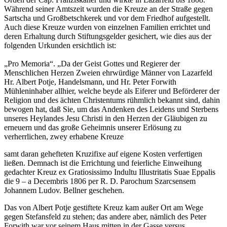
Während seiner Amtszeit wurden die Kreuze an der Straße gegen
Sartscha und Großbetschkerek und vor dem Friedhof aufgestellt.
Auch diese Kreuze wurden von einzelnen Familien errichtet und
deren Erhaltung durch Stiftungsgelder gesichert, wie dies aus der
folgenden Urkunden ersichtlich ist:
„Pro Memoria“. „Da der Geist Gottes und Regierer der
Menschlichen Herzen Zweien ehrwürdige Männer von Lazarfeld
Hr. Albert Potje, Handelsmann, und Hr. Peter Forwith
Mühleninhaber allhier, welche beyde als Eiferer und Beförderer der
Religion und des ächten Christentums rühmlich bekannt sind, dahin
bewogen hat, daß Sie, um das Andenken des Leidens und Sterbens
unseres Heylandes Jesu Christi in den Herzen der Gläubigen zu
erneuern und das große Geheimnis unserer Erlösung zu
verherrlichen, zwey erhabene Kreuze
samt daran gehefteten Kruzifixe auf eigene Kosten verfertigen
ließen. Demnach ist die Errichtung und feierliche Einweihung
gedachter Kreuz ex Gratiosissimo Indultu Illustritatis Suae Eppalis
die 9 – a Decembris 1806 per R. D. Parochum Szarcsensem
Johannem Ludov. Bellner geschehen.
Das von Albert Potje gestiftete Kreuz kam außer Ort am Wege
gegen Stefansfeld zu stehen; das andere aber, nämlich des Peter
Forwith war vor seinem Haus mitten in der Gasse versus