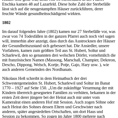
Etschka kamen 48 auf Lazarfeld. Diese hohe Zahl der Sterbefälle
lässt sich auf die neugestampften Häuser zurückführen, derer
feuchte Wände gesundheitsschädigend wirkten.
1802
Im darauf folgenden Jahre (1802) kamen nur 27 Sterbefälle vor, was
zwar von 74 Todesfällen in der ganzen Pfarrei auch noch viel sagen
will, immerhin aber anzeigt, dass durch das Austrocknen der Häuser
der Gesundheitszustand sich gebessert hat. Die Ansiedler, unsere
Vorfahren, kamen zum größten Teil aus St. Hubert, Soltur und
Scharlewil, den so genannten drei welschen Dörfer, vornehmlich die
mit französischen Namen (Massong, Marschall, Champier, Dekreon,
Descho, Dippong, Welsch, Kortje, Potje, Gajo, Hary usw. ), wie
auch anderen Gemeinden des Nordbanats.
Nikolaus Heß schreibt in dem Heimatbuch der drei
Schwestergemeinden St. Hubert, Scharlewil und Soltur im Banat
1770 – 1927 auf Seite 150. „Um die zukünftige Verarmung der mit
Kindern überreich gesegneten Familien zu verhüten, bekamen in der
ersten Zeit derer jüngere bei der Heirat auch mir unter vom
Kameralrat einen anderen Hof mit Session. Auch zogen Söhne oder
nach Heirat des Sohnes dessen Eltern und Geschwister nach
anderen, später angesiedelten Ortschaften, um dort Haus und
Session zu bekommen. So zogen im Jahre 1800 mehrere nach