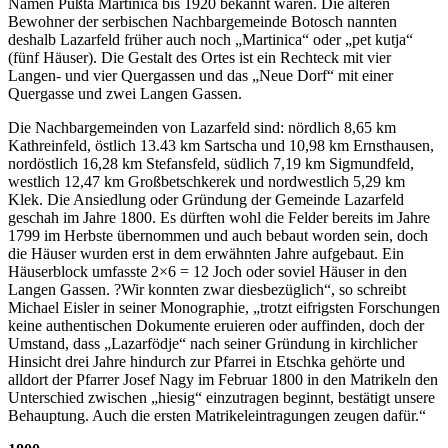
Namen Pußta Martinica bis 1920 bekannt waren. Die älteren
Bewohner der serbischen Nachbargemeinde Botosch nannten
deshalb Lazarfeld früher auch noch „Martinica“ oder „pet kutja“
(fünf Häuser). Die Gestalt des Ortes ist ein Rechteck mit vier
Langen- und vier Quergassen und das „Neue Dorf“ mit einer
Quergasse und zwei Langen Gassen.
Die Nachbargemeinden von Lazarfeld sind: nördlich 8,65 km
Kathreinfeld, östlich 13.43 km Sartscha und 10,98 km Ernsthausen,
nordöstlich 16,28 km Stefansfeld, südlich 7,19 km Sigmundfeld,
westlich 12,47 km Großbetschkerek und nordwestlich 5,29 km
Klek. Die Ansiedlung oder Gründung der Gemeinde Lazarfeld
geschah im Jahre 1800. Es dürften wohl die Felder bereits im Jahre
1799 im Herbste übernommen und auch bebaut worden sein, doch
die Häuser wurden erst in dem erwähnten Jahre aufgebaut. Ein
Häuserblock umfasste 2×6 = 12 Joch oder soviel Häuser in den
Langen Gassen. ?Wir konnten zwar diesbezüglich“, so schreibt
Michael Eisler in seiner Monographie, „trotzt eifrigsten Forschungen
keine authentischen Dokumente eruieren oder auffinden, doch der
Umstand, dass „Lazarfödje“ nach seiner Gründung in kirchlicher
Hinsicht drei Jahre hindurch zur Pfarrei in Etschka gehörte und
alldort der Pfarrer Josef Nagy im Februar 1800 in den Matrikeln den
Unterschied zwischen „hiesig“ einzutragen beginnt, bestätigt unsere
Behauptung. Auch die ersten Matrikeleintragungen zeugen dafür.“