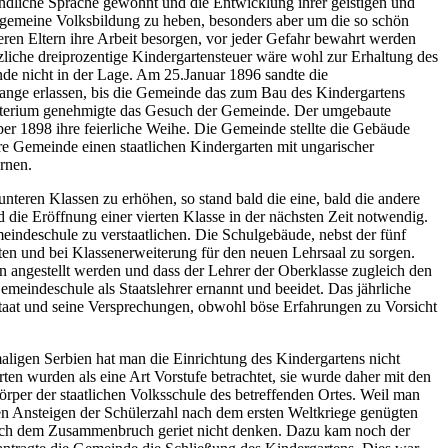
tändliche Sprache gewöhnt und die Entwicklung ihrer geistigen und
llgemeine Volksbildung zu heben, besonders aber um die so schön
en Eltern ihre Arbeit besorgen, vor jeder Gefahr bewahrt werden
zliche dreiprozentige Kindergartensteuer wäre wohl zur Erhaltung des
e nicht in der Lage. Am 25.Januar 1896 sandte die
lange erlassen, bis die Gemeinde das zum Bau des Kindergartens
inisterium genehmigte das Gesuch der Gemeinde. Der umgebaute
r 1898 ihre feierliche Weihe. Die Gemeinde stellte die Gebäude
re Gemeinde einen staatlichen Kindergarten mit ungarischer
ernen.
nteren Klassen zu erhöhen, so stand bald die eine, bald die andere
 die Eröffnung einer vierten Klasse in der nächsten Zeit notwendig.
ndeschule zu verstaatlichen. Die Schulgebäude, nebst der fünf
ten und bei Klassenerweiterung für den neuen Lehrsaal zu sorgen.
n angestellt werden und dass der Lehrer der Oberklasse zugleich den
eindeschule als Staatslehrer ernannt und beeidet. Das jährliche
Staat und seine Versprechungen, obwohl böse Erfahrungen zu Vorsicht
igen Serbien hat man die Einrichtung des Kindergartens nicht
n wurden als eine Art Vorstufe betrachtet, sie wurde daher mit den
rper der staatlichen Volksschule des betreffenden Ortes. Weil man
den Ansteigen der Schülerzahl nach dem ersten Weltkriege genügten
 nach dem Zusammenbruch geriet nicht denken. Dazu kam noch der