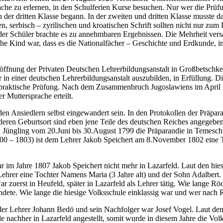
ache zu erlernen, in den Schulferien Kurse besuchen. Nur wer die Prüf
n der dritten Klasse begann. In der zweiten und dritten Klasse musste d
, serbisch – zyrilischen und kroatischen Schrift sollten nicht nur zum
der Schüler brachte es zu annehmbaren Ergebnissen. Die Mehrheit vers
he Kind war, dass es die Nationalfächer – Geschichte und Erdkunde, in
öffnung der Privaten Deutschen Lehrerbildungsanstalt in Großbetschk
n einer deutschen Lehrerbildungsanstalt auszubilden, in Erfüllung. Di
ne praktische Prüfung. Nach dem Zusammenbruch Jugoslawiens im April 
r Muttersprache erteilt.
 den Ansiedlern selbst eingewandert sein. In den Protokollen der Prä
deren Geburtsort sind eben jene Teile des deutschen Reiches angegeben
en Jüngling vom 20.Juni bis 30.August 1799 die Präparandie in Temesc
1800 – 1803) ist dem Lehrer Jakob Speichert am 8.November 1802 eine 
ar im Jahre 1807 Jakob Speichert nicht mehr in Lazarfeld. Laut den hi
ehrer eine Tochter Namens Maria (3 Jahre alt) und der Sohn Adalbert
zuerst in Heufeld, später in Lazarfeld als Lehrer tätig. Wie lange Rödl 
dete. Wie lange die hiesige Volksschule einklassig war und wer nach 
der Lehrer Johann Bedö und sein Nachfolger war Josef Vogel. Laut den
e nachher in Lazarfeld angestellt, somit wurde in diesem Jahre die Volk