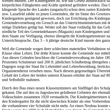
werden müssen. Der Kindergarten ist, wie das Gesetz ausdrücklich sag
körperlichen Fähigkeiten und Kräfte spielend gefördert werden. Das 
klingende Sprache des Landes (ungarisch) schon dem zarten Kinderhe
usw. Lazarfeld zählte zu jenen Gemeinden, die im Sinne des Gesetzes 
Kindergartens genügend gewesen, doch zur Errichtung des Kindergar
Gemeindevorstehung ein Gesuch an das Unterrichtsministerium mit der
nötige Darlehen getilgt hat. Weiter soll der Staat vorläufig für da
nördliche Teil des Gemeindehauses (Magazin) zum Kindergarten und 
dem Staate zur Verfügung, ebenso übergeht die Kindergartensteuer na
Unterrichtssprache. Das 3 – 6 jährige deutsche Kind musste den ganze
Weil die Gemeinde wegen ihrer schlechten materiellen Verhältnisse ni
Klasse ohne Lehrer. Die dritte Klasse konnte die Gemeinde nur mittel
Aus diesen Gründen beschloss die Gemeindeverwaltung im Jahre 1899
Prozenten Schulsteuer und 200 fl. jährlichen Schulbeitrag übergehen
Dagegen sorgt der Staat für Lehrmittel und Lehrerbesoldung, berücksi
Organistendienst versehen muss. Nach diesem gegenseitigen Übereinko
Gehalt der Lehrer der beiden unteren Klassen erhöhte der Staat auf 
und Selbsthilfe mahnten.
Durch den Bau eines neuen Klassenzimmers am Südflügel des Schulge
gekannt. Die auf den zu Jugoslawien gefallenen Gebieten der ehemali
Volksschulen zusammen 1920 verstaatlicht. Die Kindergärtnerinnen üb
den Kindergarten für die nicht slawischen Kinder als eine Vorbereitu
die vorhandenen vier Schulsäle nicht mehr. An einen Neubau konnte 