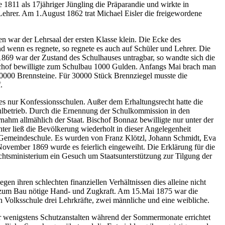
 1811 als 17jähriger Jüngling die Präparandie und wirkte in
Lehrer. Am 1.August 1862 trat Michael Eisler die freigewordene
 war der Lehrsaal der ersten Klasse klein. Die Ecke des
 wenn es regnete, so regnete es auch auf Schüler und Lehrer. Die
1869 war der Zustand des Schulhauses untragbar, so wandte sich die
schof bewilligte zum Schulbau 1000 Gulden. Anfangs Mai brach man
20000 Brennsteine. Für 30000 Stück Brennziegel musste die
.
es nur Konfessionsschulen. Außer dem Erhaltungsrecht hatte die
chulbetrieb. Durch die Ernennung der Schulkommission in den
ahm allmählich der Staat. Bischof Bonnaz bewilligte nur unter der
er ließ die Bevölkerung wiederholt in dieser Angelegenheit
 Gemeindeschule. Es wurden von Franz Klötzl, Johann Schmidt, Eva
ovember 1869 wurde es feierlich eingeweiht. Die Erklärung für die
htsministerium ein Gesuch um Staatsunterstützung zur Tilgung der
en ihren schlechten finanziellen Verhältnissen dies alleine nicht
ie zum Bau nötige Hand- und Zugkraft. Am 15.Mai 1875 war die
Volksschule drei Lehrkräfte, zwei männliche und eine weibliche.
r wenigstens Schutzanstalten während der Sommermonate errichtet