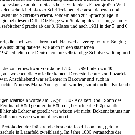
ung bestand, konnte im Staatsdienst verbleiben. Einen großen Wert
as deutsche Kind bis vier Schriftzeichen, die geschriebenen und
 Lesen und Schreiben erlernt, sondern auch zur Sprachpflege in
agte bei diesem Drill. Die Folge war Senkung des Leistungsstandes
 serbischer Sprache ab der 3. Klasse und nach 1931 in der 5. und 6.
erek, die nach zwei Jahren nach Neuwerbas verlegt wurde. So ging
e Ausbildung dauerte, wie auch in den staatlichen
1941 erhielten die Deutschen ihre selbständige Schulverwaltung und
parandie zu Temeschwar vom Jahre 1786 – 1799 finden wir 40
, aus welchen die Ansiedler kamen. Der erste Lehrer von Lazarfeld
hwar. Anschließend war er Lehrer in Bakowar und auch in
Tochter Namens Maria Anna getauft worden, somit dürfte also Jakob
esigen Matrikeln wurde am l. April 1807 Adalbert Rödl, Sohn des
. Ferdinand Rödl geboren in Böhmen, besuchte die Präparandie
hier als Lehrer angestellt war wissen wir nicht. Bekannt ist uns nur,
Rödl kam, wissen wir nicht bestimmt.
 Protokollen der Präparandie besuchte Josef Leonhard, geb. in
sschule in Lazarfeld zweiklassig. Im Jahre 1836 vertauschte der