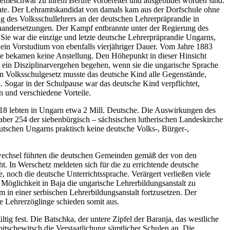
n Temeschwar zu ihrem Berufe vorbereitet und ausgebildet worden sind.
nate. Der Lehramtskandidat von damals kam aus der Dorfschule ohne
ng des Volksschullehrers an der deutschen Lehrerpräprandie in
inandersetzungen. Der Kampf entbrannte unter der Regierung des
Sie war die einzige und letzte deutsche Lehrerpräprandie Ungarns,
 ein Vorstudium von ebenfalls vierjähriger Dauer. Vom Jahre 1883
se bekamen keine Anstellung. Den Höhepunkt in dieser Hinsicht
r ein Disziplinarvergehen begehen, wenn sie die ungarische Sprache
hen Volksschulgesetz musste das deutsche Kind alle Gegenstände,
 Sogar in der Schulpause war das deutsche Kind verpflichtet,
 und verschiedene Vorteile.
918 lebten in Ungarn etwa 2 Mill. Deutsche. Die Auswirkungen des
ber 254 der siebenbürgisch – sächsischen lutherischen Landeskirche
utschen Ungarns praktisch keine deutsche Volks-, Bürger-,
tswechsel führten die deutschen Gemeinden gemäß der von den
t. In Werschetz meldeten sich für die zu errichtende deutsche
e, noch die deutsche Unterrichtssprache. Verärgert verließen viele
 Möglichkeit in Baja die ungarische Lehrerbildungsanstalt zu
n einer serbischen Lehrerbildungsanstalt fortzusetzen. Der
e Lehrerzöglinge schieden somit aus.
g fest. Die Batschka, der untere Zipfel der Baranja, das westliche
schewitsch die Verstaatlichung sämtlicher Schulen an. Die