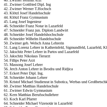
40. Zwirner Helmut Arzt
41. Zwirner Gottfried Dipl. Ing
42. Zwirner Werner T.Hochsch
43. Klötzl Josef Handelsschule
44. Klötzl Franz Gymnasium
45. Lang Josef Ingenieur
46. Schneider Franz Notar in Lazarfeld
47. Schneider Franz jun. Diplom Landwirt
48. Schneider Josef Handelshochschule
49. Schneider Wilhelm Handelsschule
50. Zwirner geb. Welsch Anna Lehrerin
51. Lang Lorenz Lehrer in Kathreinfeld, Sigmundfeld, Lazarfeld, 
52. Jakschitz Peter Lehrer in Partos und Lazarfeld
53. Jakschitz Nikolaus Tierarzt
54. Fillips Peter Arzt
55. Massong Josef Lehrer
56. Jerch Anton Lehrer in Beodra und Ridjica
57. Eckert Peter Dipl. Ing.
58. Schneider Johann Lehrer
59. Kristof Michael Studienrat in Subotica, Werbas und Großbetsch
60. Zwirner Matthias Handelsschule
61. Zwirner Edwin Gymnasium
62. Kern Matthias Berufsschullehrer
63. Koch Karl Pfarrer
64. Schneider Michael Vizenotär in Lazarfeld