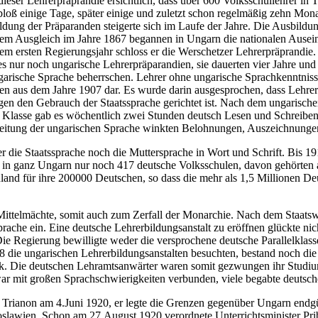
n dieser Lehrerpräprandie ersichtlich, dass über 600 Volksschullehrer i
bloß einige Tage, später einige und zuletzt schon regelmäßig zehn Mo
ildung der Präparanden steigerte sich im Laufe der Jahre. Die Ausbildu
 dem Ausgleich im Jahre 1867 begannen in Ungarn die nationalen Ause
m ersten Regierungsjahr schloss er die Werschetzer Lehrerpräprandie. 
 nur noch ungarische Lehrerpräparandien, sie dauerten vier Jahre und
ngarische Sprache beherrschen. Lehrer ohne ungarische Sprachkenntnis
ulen aus dem Jahre 1907 dar. Es wurde darin ausgesprochen, dass Lehre
gegen den Gebrauch der Staatssprache gerichtet ist. Nach dem ungarisc
 Klasse gab es wöchentlich zwei Stunden deutsch Lesen und Schreiben.
reitung der ungarischen Sprache winkten Belohnungen, Auszeichnungen
r die Staatssprache noch die Muttersprache in Wort und Schrift. Bis 1
in ganz Ungarn nur noch 417 deutsche Volksschulen, davon gehörten a
and für ihre 200000 Deutschen, so dass die mehr als 1,5 Millionen De
er Mittelmächte, somit auch zum Zerfall der Monarchie. Nach dem Staa
ache ein. Eine deutsche Lehrerbildungsanstalt zu eröffnen glückte nich
 Die Regierung bewilligte weder die versprochene deutsche Parallelklass
18 die ungarischen Lehrerbildungsanstalten besuchten, bestand noch die
 Die deutschen Lehramtsanwärter waren somit gezwungen ihr Studium i
r mit großen Sprachschwierigkeiten verbunden, viele begabte deutsch
Trianon am 4.Juni 1920, er legte die Grenzen gegenüber Ungarn endgülti
awien. Schon am 27.August 1920 verordnete Unterrichtsminister Pribit