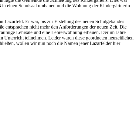
antragte die Gemeinde die Schließung des Kindergartens. Dies war
24 in einen Schulsaal umbauen und die Wohnung der Kindergärtnerin
n Lazarfeld. Er war, bis zur Erstellung des neuen Schulgebäudes
äle entsprachen nicht mehr den Anforderungen der neuen Zeit. Die
geräumige Lehrsäle und eine Lehrerwohnung erbauen. Der im Jahre
m Unterricht teilnehmen. Leider waren diese geordneten neuzeitlichen
hließen, wollen wir nun noch die Namen jener Lazarfelder hier