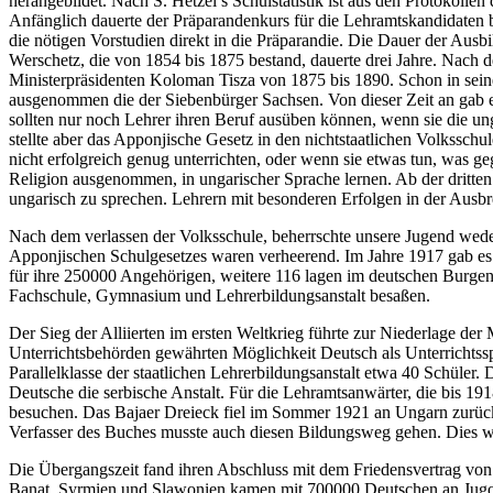
herangebildet. Nach S. Hetzel’s Schulstatistik ist aus den Protokolle
Anfänglich dauerte der Präparandenkurs für die Lehramtskandidaten 
die nötigen Vorstudien direkt in die Präparandie. Die Dauer der Ausb
Werschetz, die von 1854 bis 1875 bestand, dauerte drei Jahre. Nach
Ministerpräsidenten Koloman Tisza von 1875 bis 1890. Schon in seine
ausgenommen die der Siebenbürger Sachsen. Von dieser Zeit an gab es
sollten nur noch Lehrer ihren Beruf ausüben können, wenn sie die u
stellte aber das Apponjische Gesetz in den nichtstaatlichen Volkssch
nicht erfolgreich genug unterrichten, oder wenn sie etwas tun, was 
Religion ausgenommen, in ungarischer Sprache lernen. Ab der dritten
ungarisch zu sprechen. Lehrern mit besonderen Erfolgen in der Ausb
Nach dem verlassen der Volksschule, beherrschte unsere Jugend wede
Apponjischen Schulgesetzes waren verheerend. Im Jahre 1917 gab es 
für ihre 250000 Angehörigen, weitere 116 lagen im deutschen Burgenl
Fachschule, Gymnasium und Lehrerbildungsanstalt besaßen.
Der Sieg der Alliierten im ersten Weltkrieg führte zur Niederlage d
Unterrichtsbehörden gewährten Möglichkeit Deutsch als Unterrichtsspr
Parallelklasse der staatlichen Lehrerbildungsanstalt etwa 40 Schüler.
Deutsche die serbische Anstalt. Für die Lehramtsanwärter, die bis 19
besuchen. Das Bajaer Dreieck fiel im Sommer 1921 an Ungarn zurück.
Verfasser des Buches musste auch diesen Bildungsweg gehen. Dies wa
Die Übergangszeit fand ihren Abschluss mit dem Friedensvertrag von 
Banat, Syrmien und Slawonien kamen mit 700000 Deutschen an Jugosl