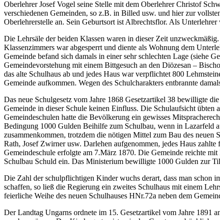
Oberlehrer Josef Vogel seine Stelle mit dem Oberlehrer Christof Schw
verschiedenen Gemeinden, so z.B. in Billed usw. und hier zur vollst
Oberlehrerstelle an. Sein Geburtsort ist Albrechtsflor. Als Unterlehre
Die Lehrsäle der beiden Klassen waren in dieser Zeit unzweckmäßig.
Klassenzimmers war abgesperrt und diente als Wohnung dem Unterlehr
Gemeinde befand sich damals in einer sehr schlechten Lage (siehe Ge
Gemeindevorstehung mit einem Bittgesuch an den Diözesan – Bischo
das alte Schulhaus ab und jedes Haus war verpflichtet 800 Lehmstei
Gemeinde aufkommen. Wegen des Schulcharakters entbrannte damals ni
Das neue Schulgesetz vom Jahre 1868 Gesetzartikel 38 bewilligte di
Gemeinde in dieser Schule keinen Einfluss. Die Schulaufsicht übten 
Gemeindeschulen hatte die Bevölkerung ein gewisses Mitspracherecht 
Bedingung 1000 Gulden Beihilfe zum Schulbau, wenn in Lazarfeld auc
zusammenkommen, trotzdem die nötigen Mittel zum Bau des neuen Sch
Rath, Josef Zwirner usw. Darlehen aufgenommen, jedes Haus zahlte f
Gemeindeschule erfolgte am 7.März 1870. Die Gemeinde reichte mit B
Schulbau Schuld ein. Das Ministerium bewilligte 1000 Gulden zur Ti
Die Zahl der schulpflichtigen Kinder wuchs derart, dass man schon im
schaffen, so ließ die Regierung ein zweites Schulhaus mit einem Le
feierliche Weihe des neuen Schulhauses HNr.72a neben dem Gemeindeh
Der Landtag Ungarns ordnete im 15. Gesetzartikel vom Jahre 1891 a