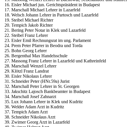
16. Eisler Michael jun. Gerichtspräsident in Budapest
17. Marschall Michael Lehrer in Lazarfeld
18. Welsch Johann Lehrer in Partosch und Lazarfeld
19. Steibel Michael Richter
20. Tempich Jakob Richter
21. Bering Peter Notar in Klek und Lazarfeld
22. Steibel Franz Lehrer
23. Eisler Emil Rechnungsrat im ung. Parlament
24. Prem Peter Pfarrer in Beodra und Torda
25. Bohn Georg Lehrer
26. Bergenthal Max Handelsschule
27. Massong Franz Lehrer in Lazarfeld und Kathreinfeld
28. Marschall Wenzel Lehrer
29. Klötzl Franz Landrat
30. Eisler Nikolaus Lehrer
31. Schneider Peter (HNr.59a) Jurist
32. Marschall Peter Lehrer in St. Georgen
33. Jakschitz Lajosch Bankbeamter in Budapest
34. Marschall Josef Zahnarzt
35. Lux Johann Lehrer in Klek und Kudritz
36. Welder Adam Arzt in Kudritz
37. Tempich Adam Arzt
38. Schneider Nikolaus Arzt
39. Zwirner Georg Arzt in Lazarfeld