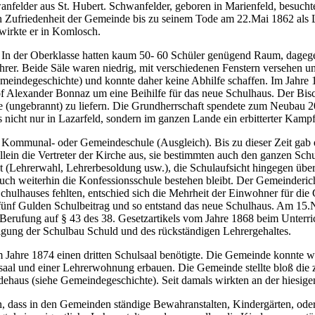
anfelder aus St. Hubert. Schwanfelder, geboren in Marienfeld, besuchte
en Zufriedenheit der Gemeinde bis zu seinem Tode am 22.Mai 1862 als 
r wirkte er in Komlosch.
 In der Oberklasse hatten kaum 50- 60 Schüler genügend Raum, dagegen
er. Beide Säle waren niedrig, mit verschiedenen Fenstern versehen und
meindegeschichte) und konnte daher keine Abhilfe schaffen. Im Jahre 
f Alexander Bonnaz um eine Beihilfe für das neue Schulhaus. Der Bi
ne (ungebrannt) zu liefern. Die Grundherrschaft spendete zum Neubau 
cht nur in Lazarfeld, sondern im ganzen Lande ein erbitterter Kampf
e Kommunal- oder Gemeindeschule (Ausgleich). Bis zu dieser Zeit gab 
allein die Vertreter der Kirche aus, sie bestimmten auch den ganzen S
(Lehrerwahl, Lehrerbesoldung usw.), die Schulaufsicht hingegen übern
h weiterhin die Konfessionsschule bestehen bleibt. Der Gemeindericht
ulhauses fehlten, entschied sich die Mehrheit der Einwohner für die
ünf Gulden Schulbeitrag und so entstand das neue Schulhaus. Am 15.N
erufung auf § 43 des 38. Gesetzartikels vom Jahre 1868 beim Unterric
lgung der Schulbau Schuld und des rückständigen Lehrergehaltes.
 Jahre 1874 einen dritten Schulsaal benötigte. Die Gemeinde konnte weg
hrsaal und einer Lehrerwohnung erbauen. Die Gemeinde stellte bloß d
aus (siehe Gemeindegeschichte). Seit damals wirkten an der hiesigen 
n, dass in den Gemeinden ständige Bewahranstalten, Kindergärten, ode