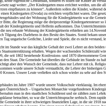
t, keine eigentliche Lehranstalt, sondern es sollen die Kinder an vers
Gesetz sagt weiter: „Der Kindergarten muss errichtet werden, um die a
rzen einpflanzen zu können“. Außerdem sollen die Kinder, während der
einen Kindergarten (Ovoda) zu errichten verpflichtet waren. Die geset
tengebäudes und der Wohnung für die Kindergärtnerin war die Gemeind
 Bitte, die Regierung möge die dreiprozentige Kindergartensteuer so 
s Gehalt der Kindergärtnerin und Helferin aufkommen. Das Unterrichtsm
die neu erbaute Wohnung der Kindergärtnerin erhielten am 14.Novembe
ch Tilgung des Darlehens in den Besitz des Staates. Somit bekam unse
n Tag ungarische Gedichte, Lieder und Spiele, die es nicht verstand, l
cht im Stande war das kärgliche Gehalt der zwei Lehrer an den beiden u
s Staatsunterstützung erhalten. Wegen der wachsenden Schülerzahl wird
, die seit 1802 bestehende Konfessions- und 1870 übernommene Gemei
 an den Staat. Die Gemeinde hat überdies die Gebäude im Stande zu hal
chtigt aber den Wunsch der Gemeinde, dass nur Lehrer mit r.k. Religio
mmen wurde unsere Schule verstaatlicht, die Lehrer der bisherigen Gem
800 Kronen. Unsere Leute verließen sich schon wieder zu sehr auf den 
bäudes im Jahre 1907 wurde unsere Volksschule vierklassig. Im ehemal
gen Österreichisch – Ungarischen Monarchie vorgefundenen Kindergärte
ernahm man in den staatlichen Schuldienst und sie zählten zum Lehrkö
ngsklasse betrachtet, so war die Unterrichtssprache serbisch. Dem rapi
die Gemeinde in ihrer schwierigen finanziellen Lage, in die sie 1918