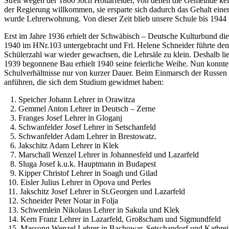
Streit wegen der 1800 Joch Hottarfelder, von denen die Gemeinde ke
der Regierung willkommen, sie ersparte sich dadurch das Gehalt ein
wurde Lehrerwohnung. Von dieser Zeit blieb unsere Schule bis 1944 f
Erst im Jahre 1936 erhielt der Schwäbisch – Deutsche Kulturbund di
1940 im HNr.103 untergebracht und Frl. Helene Schneider führte den 
Schülerzahl war wieder gewachsen, die Lehrsäle zu klein. Deshalb 
1939 begonnene Bau erhielt 1940 seine feierliche Weihe. Nun konnten
Schulverhältnisse nur von kurzer Dauer. Beim Einmarsch der Russen a
anführen, die sich dem Studium gewidmet haben:
1. Speicher Johann Lehrer in Orawitza
2. Gemmel Anton Lehrer in Deutsch – Zerne
3. Franges Josef Lehrer in Gloganj
4. Schwanfelder Josef Lehrer in Setschanfeld
5. Schwanfelder Adam Lehrer in Brestowatz.
6. Jakschitz Adam Lehrer in Klek
7. Marschall Wenzel Lehrer in Johannesfeld und Lazarfeld
8. Sluga Josef k.u.k. Hauptmann in Budapest
9. Kipper Christof Lehrer in Soagh und Gilad
10. Eisler Julius Lehrer in Opova und Perles
11. Jakschitz Josef Lehrer in St.Georgen und Lazarfeld
12. Schneider Peter Notar in Folja
13. Schwemlein Nikolaus Lehrer in Sakula und Klek
14. Kern Franz Lehrer in Lazarfeld, Großscham und Sigmundfeld
15. Massong Wenzel Lehrer in Bachowar, Setschandorf und Kathrei