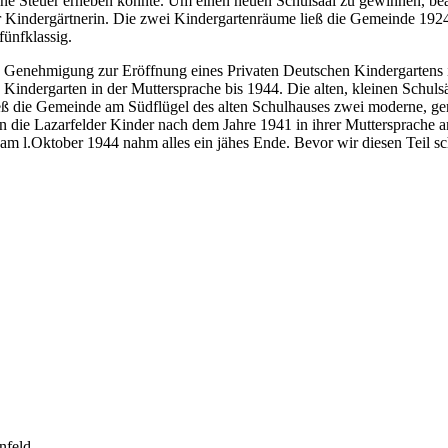
ine Steuer erheben konnte. Um einen neuen Schulsaal zu gewinnen, be
er Kindergärtnerin. Die zwei Kindergartenräume ließ die Gemeinde 19
ünfklassig.
e Genehmigung zur Eröffnung eines Privaten Deutschen Kindergartens i
Kindergarten in der Muttersprache bis 1944. Die alten, kleinen Schuls
ließ die Gemeinde am Südflügel des alten Schulhauses zwei moderne, 
 die Lazarfelder Kinder nach dem Jahre 1941 in ihrer Muttersprache a
m l.Oktober 1944 nahm alles ein jähes Ende. Bevor wir diesen Teil sc
nfeld