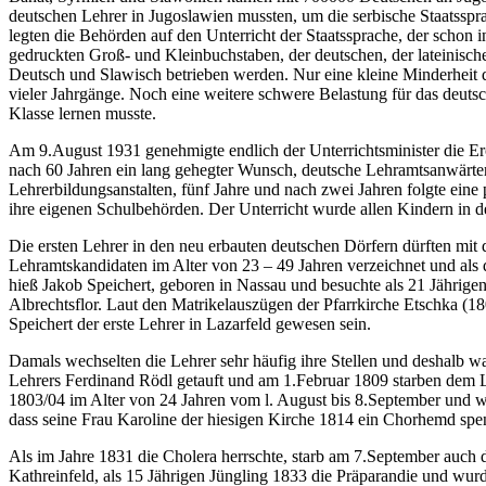
deutschen Lehrer in Jugoslawien mussten, um die serbische Staatsspr
legten die Behörden auf den Unterricht der Staatssprache, der schon i
gedruckten Groß- und Kleinbuchstaben, der deutschen, der lateinischen
Deutsch und Slawisch betrieben werden. Nur eine kleine Minderheit 
vieler Jahrgänge. Noch eine weitere schwere Belastung für das deutsc
Klasse lernen musste.
Am 9.August 1931 genehmigte endlich der Unterrichtsminister die Er
nach 60 Jahren ein lang gehegter Wunsch, deutsche Lehramtsanwärter i
Lehrerbildungsanstalten, fünf Jahre und nach zwei Jahren folgte ei
ihre eigenen Schulbehörden. Der Unterricht wurde allen Kindern in de
Die ersten Lehrer in den neu erbauten deutschen Dörfern dürften mit
Lehramtskandidaten im Alter von 23 – 49 Jahren verzeichnet und als 
hieß Jakob Speichert, geboren in Nassau und besuchte als 21 Jährig
Albrechtsflor. Laut den Matrikelauszügen der Pfarrkirche Etschka (
Speichert der erste Lehrer in Lazarfeld gewesen sein.
Damals wechselten die Lehrer sehr häufig ihre Stellen und deshalb w
Lehrers Ferdinand Rödl getauft und am 1.Februar 1809 starben dem L
1803/04 im Alter von 24 Jahren vom l. August bis 8.September und war 
dass seine Frau Karoline der hiesigen Kirche 1814 ein Chorhemd spen
Als im Jahre 1831 die Cholera herrschte, starb am 7.September auch 
Kathreinfeld, als 15 Jährigen Jüngling 1833 die Präparandie und wurd