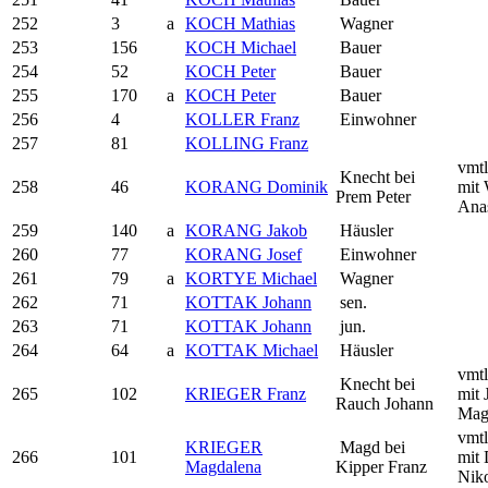
252
3
a
KOCH Mathias
Wagner
253
156
KOCH Michael
Bauer
254
52
KOCH Peter
Bauer
255
170
a
KOCH Peter
Bauer
256
4
KOLLER Franz
Einwohner
257
81
KOLLING Franz
vmtl
Knecht bei
258
46
KORANG Dominik
mit
Prem Peter
Anas
259
140
a
KORANG Jakob
Häusler
260
77
KORANG Josef
Einwohner
261
79
a
KORTYE Michael
Wagner
262
71
KOTTAK Johann
sen.
263
71
KOTTAK Johann
jun.
264
64
a
KOTTAK Michael
Häusler
vmtl
Knecht bei
265
102
KRIEGER Franz
mit 
Rauch Johann
Mag
vmtl
KRIEGER
Magd bei
266
101
mit
Magdalena
Kipper Franz
Nik