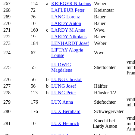
267
114
a
KRIEGER Nikolaus
Weber
268
72
LAFLEUR Peter
Kreisnotar
269
76
LANG Lorenz
Bauer
270
10
LARDY Anton
Bauer
271
160
c
LARDY M.Anna
Wwe.
272
19
LARDY Nikolaus
Bauer
273
184
LENHARDT Josef
Weber
LIPTAY Alogria
274
67
Wwe.
Louise
vmtl
LUDWIG
275
55
Stieftochter
mit 
Magdalena
Fra
276
56
b
LUNG Christof
277
56
b
LUNG Josef
Hälfter
278
113
b
LUNG Peter
Häusler 1/2
vmtl
279
176
LUX Anna
Stieftochter
mit 
280
176
LUX Bernhard
Schwiegervater
vmtl
Knecht bei
281
10
LUX Heinrich
mit
Lardy Anton
Ann