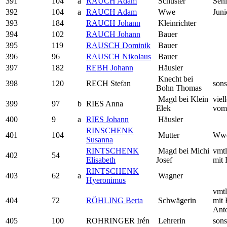
391
104
a
RAUCH Adam
Schuster
Seni
392
104
a
RAUCH Adam
Wwe
Juni
393
184
RAUCH Johann
Kleinrichter
394
102
RAUCH Johann
Bauer
395
119
RAUSCH Dominik
Bauer
396
96
RAUSCH Nikolaus
Bauer
397
182
REBH Johann
Häusler
Knecht bei
398
120
RECH Stefan
sons
Bohn Thomas
Magd bei Klein
viel
399
97
b
RIES Anna
Elek
vom
400
9
a
RIES Johann
Häusler
RINSCHENK
401
104
Mutter
Ww
Susanna
RINTSCHENK
Magd bei Michi
vmtl
402
54
Elisabeth
Josef
mit 
RINTSCHENK
403
62
a
Wagner
Hyeronimus
vmtl
404
72
RÖHLING Berta
Schwägerin
mit 
Ant
405
100
ROHRINGER Irén
Lehrerin
sons