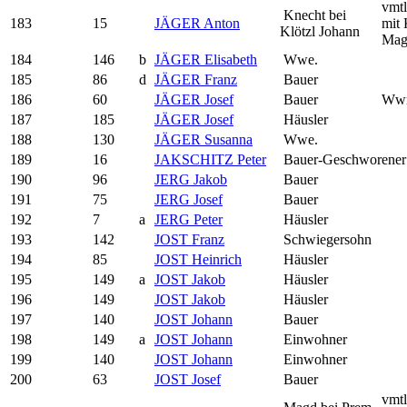
vmtl
Knecht bei
183
15
JÄGER Anton
mit 
Klötzl Johann
Mag
184
146
b
JÄGER Elisabeth
Wwe.
185
86
d
JÄGER Franz
Bauer
186
60
JÄGER Josef
Bauer
Wwr
187
185
JÄGER Josef
Häusler
188
130
JÄGER Susanna
Wwe.
189
16
JAKSCHITZ Peter
Bauer-Geschworener
190
96
JERG Jakob
Bauer
191
75
JERG Josef
Bauer
192
7
a
JERG Peter
Häusler
193
142
JOST Franz
Schwiegersohn
194
85
JOST Heinrich
Häusler
195
149
a
JOST Jakob
Häusler
196
149
JOST Jakob
Häusler
197
140
JOST Johann
Bauer
198
149
a
JOST Johann
Einwohner
199
140
JOST Johann
Einwohner
200
63
JOST Josef
Bauer
vmtl