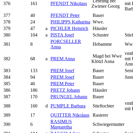
Lehrling bei
376
161
PFENDT Nikolaus
mit 
Zwirner Georg
Bar
377
40
PFENDT Peter
Bauer
378
24
PHILIPPS Katharina
Wwe.
379
47
a
PICHLER Heinrich
Häusler
380
104
a
PISTA Josef
Schuster
Stie
PORCSELLER
381
8
Hebamme
Ww
Anna
vmtl
Magd bei Wwe
382
68
a
PREM Anna
mit 
Klötzl Anna
Ant
383
133
PREM Josef
Bauer
Seni
384
94
PREM Josef
Bauer
Juni
385
46
PREM Peter
Bauer
386
186
PRETZ Johann
Häusler
387
170
PRUNGEL Johann
Bauer
vmtl
388
160
d
PUMPLE Barbara
Stieftochter
mit 
389
17
QUITTER Nikolaus
Rasierer
RASIMUS
390
6
Schwiegermutter
Margaretha