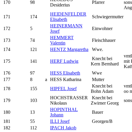
170
98
Pfarrer
sons
Desiderius
Ang
HEIDENFELDER
171
174
Schwiegermutter
Elisabeth
HEINERMANN
172
5
Einwohner
Josef
HEMMERT
173
74
Fleischhauer
Valentin
174
121
HENTZ Margaretha
Wwe.
vmtl
Knecht bei
175
141
HERF Ludwig
mit 
Kern Bernhard
Kath
176
97
HESS Elisabeth
Wwe
177
8
a
HESS Katharina
Mutter
Knecht bei
vmtl
178
155
HIPFEL Josef
Bohn Adam
oo m
HOCHSTRASSER
Knecht bei
179
103
sons
Nikolaus
Zwirner Georg
HOPINTHAL
180
13
Bauer
Johann
181
55
ILLI Josef
Georgen/B
182
112
IPACH Jakob