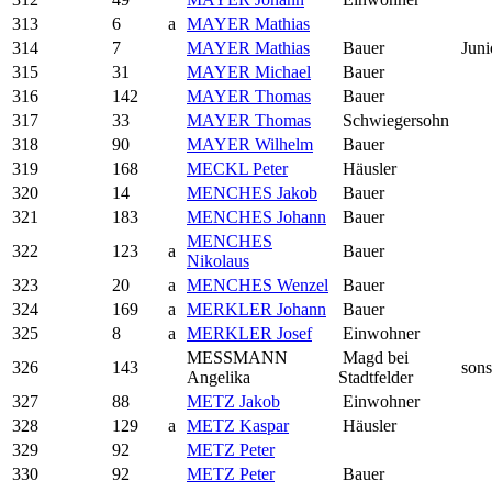
313
6
a
MAYER Mathias
314
7
MAYER Mathias
Bauer
Juni
315
31
MAYER Michael
Bauer
316
142
MAYER Thomas
Bauer
317
33
MAYER Thomas
Schwiegersohn
318
90
MAYER Wilhelm
Bauer
319
168
MECKL Peter
Häusler
320
14
MENCHES Jakob
Bauer
321
183
MENCHES Johann
Bauer
MENCHES
322
123
a
Bauer
Nikolaus
323
20
a
MENCHES Wenzel
Bauer
324
169
a
MERKLER Johann
Bauer
325
8
a
MERKLER Josef
Einwohner
MESSMANN
Magd bei
326
143
sons
Angelika
Stadtfelder
327
88
METZ Jakob
Einwohner
328
129
a
METZ Kaspar
Häusler
329
92
METZ Peter
330
92
METZ Peter
Bauer