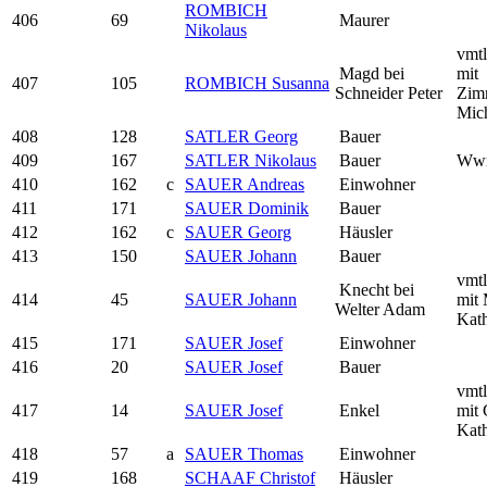
ROMBICH
406
69
Maurer
Nikolaus
vmtl
Magd bei
mit
407
105
ROMBICH Susanna
Schneider Peter
Zim
Mic
408
128
SATLER Georg
Bauer
409
167
SATLER Nikolaus
Bauer
Ww
410
162
c
SAUER Andreas
Einwohner
411
171
SAUER Dominik
Bauer
412
162
c
SAUER Georg
Häusler
413
150
SAUER Johann
Bauer
vmtl
Knecht bei
414
45
SAUER Johann
mit
Welter Adam
Kath
415
171
SAUER Josef
Einwohner
416
20
SAUER Josef
Bauer
vmtl
417
14
SAUER Josef
Enkel
mit 
Kath
418
57
a
SAUER Thomas
Einwohner
419
168
SCHAAF Christof
Häusler