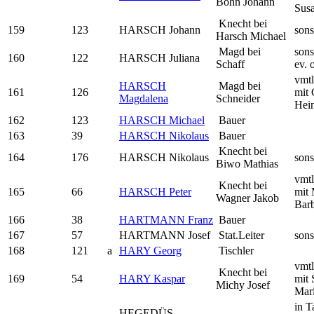
Bohn Johann
Sus
Knecht bei
159
123
HARSCH Johann
sons
Harsch Michael
Magd bei
sons
160
122
HARSCH Juliana
Schaff
ev. 
vmtl
HARSCH
Magd bei
161
126
mit 
Magdalena
Schneider
Hein
162
123
HARSCH Michael
Bauer
163
39
HARSCH Nikolaus
Bauer
Knecht bei
164
176
HARSCH Nikolaus
sons
Biwo Mathias
vmtl
Knecht bei
165
66
HARSCH Peter
mit
Wagner Jakob
Bar
166
38
HARTMANN Franz
Bauer
167
57
HARTMANN Josef
Stat.Leiter
sons
168
121
a
HARY Georg
Tischler
vmtl
Knecht bei
169
54
HARY Kaspar
mit 
Michy Josef
Mar
in T
HEGEDÜS