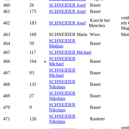
460
26
SCHNEIDER Josef
Bauer
461
175
SCHNEIDER Josef
Bauer
vmtl
Knecht bei
462
183
SCHNEIDER Josef
mit 
Menches
Mag
463
169
SCHNEIDER Maria
Wwe.
Mutt
SCHNEIDER
464
59
Bauer
Mathias
465
117
SCHNEIDER Michael
SCHNEIDER
466
164
a
Bauer
Michael
SCHNEIDER
467
93
Bauer
Michael
SCHNEIDER
468
131
Bauer
Nikolaus
SCHNEIDER
469
27
Bauer
Nikolaus
SCHNEIDER
470
9
Bauer
Nikolaus
SCHNEIDER
471
126
Rasierer
Nikolaus
vmtl