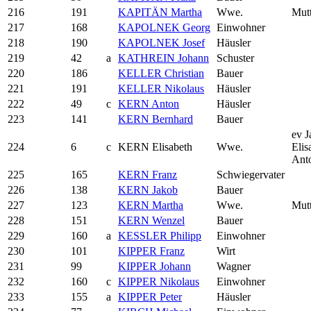
216
191
KAPITÄN Martha
Wwe.
Mutt
217
168
KAPOLNEK Georg
Einwohner
218
190
KAPOLNEK Josef
Häusler
219
42
a
KATHREIN Johann
Schuster
220
186
KELLER Christian
Bauer
221
191
KELLER Nikolaus
Häusler
222
49
c
KERN Anton
Häusler
223
141
KERN Bernhard
Bauer
ev J
224
6
c
KERN Elisabeth
Wwe.
Elis
Ant
225
165
KERN Franz
Schwiegervater
226
138
KERN Jakob
Bauer
227
123
KERN Martha
Wwe.
Mutt
228
151
KERN Wenzel
Bauer
229
160
a
KESSLER Philipp
Einwohner
230
101
KIPPER Franz
Wirt
231
99
KIPPER Johann
Wagner
232
160
c
KIPPER Nikolaus
Einwohner
233
155
a
KIPPER Peter
Häusler