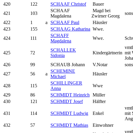
420
122
SCHAAF Christof
Bauer
SCHAAF
Magd bei
421
103
sons
Magdalena
Zwirner Georg
422
1
a
SCHAAF Paul
Häusler
423
155
SCHAAG Katharina
Wwe.
SCHAFF
424
111
Wwe.
Sch
Magdalena
vmtl
SCHALLEK
425
72
Kindergärtnerin
mit 
Sidonia
Joh
426
99
SCHAUB Johann
V.Notar
sons
SCHEMINE
427
56
a
Häusler
Michael
SCHILLINGER
428
115
Wwe
Anna
429
86
SCHMIDT Heinrich
Müller
430
121
SCHMIDT Josef
Hälfter
vmtl
431
114
SCHMIDT Ludwig
Enkel
mit 
Ang
432
57
SCHMIDT Mathias
Einwohner
vmtl