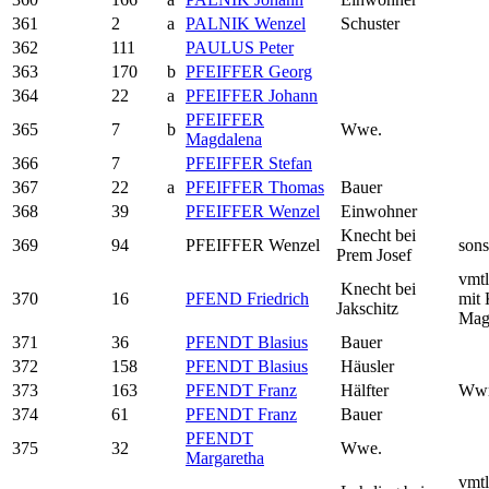
361
2
a
PALNIK Wenzel
Schuster
362
111
PAULUS Peter
363
170
b
PFEIFFER Georg
364
22
a
PFEIFFER Johann
PFEIFFER
365
7
b
Wwe.
Magdalena
366
7
PFEIFFER Stefan
367
22
a
PFEIFFER Thomas
Bauer
368
39
PFEIFFER Wenzel
Einwohner
Knecht bei
369
94
PFEIFFER Wenzel
sons
Prem Josef
vmtl
Knecht bei
370
16
PFEND Friedrich
mit 
Jakschitz
Mag
371
36
PFENDT Blasius
Bauer
372
158
PFENDT Blasius
Häusler
373
163
PFENDT Franz
Hälfter
Ww
374
61
PFENDT Franz
Bauer
PFENDT
375
32
Wwe.
Margaretha
vmtl