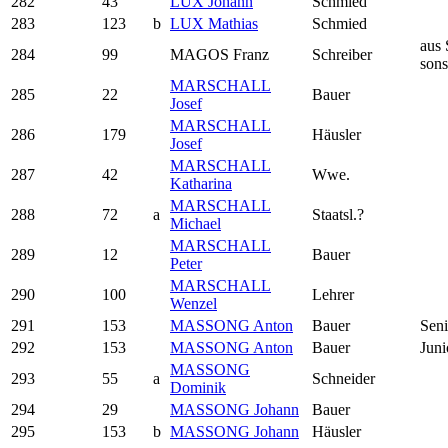
282
43
LUX Johann
Schmied
283
123
b
LUX Mathias
Schmied
aus
284
99
MAGOS Franz
Schreiber
sons
MARSCHALL
285
22
Bauer
Josef
MARSCHALL
286
179
Häusler
Josef
MARSCHALL
287
42
Wwe.
Katharina
MARSCHALL
288
72
a
Staatsl.?
Michael
MARSCHALL
289
12
Bauer
Peter
MARSCHALL
290
100
Lehrer
Wenzel
291
153
MASSONG Anton
Bauer
Seni
292
153
MASSONG Anton
Bauer
Juni
MASSONG
293
55
a
Schneider
Dominik
294
29
MASSONG Johann
Bauer
295
153
b
MASSONG Johann
Häusler