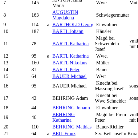
7
145
Wwe.
Mutt
Maria
AUGUSTIN
8
163
Schwiegermutter
Magdalena
9
114
a
BARTHOLD Georg
Einwohner
10
187
BARTL Johann
Häusler
Magd bei
vmtl
11
78
BARTL Katharina
Schwemlein
mit
Josef
12
95
a
BARTL Katharina
Wwe.
13
160
BARTL Nikolaus
Müller
14
81
BARTL Peter
Bauer
15
64
BAUER Michael
Wwr
Knecht bei
16
95
BAUER Michael
sons
Massong Josef
Knecht bei
17
42
BEHRING Adam
sons
Wwe.Schneider
18
44
BEHRING Johann
Einwohner
BEHRING
Magd bei Prem
vmtl
19
46
Katharina
Peter
mit
20
110
BEHRING Mathias
Bauer-Richter
21
64
a
BEIL Franz
S.v. Beil Josef u Kor