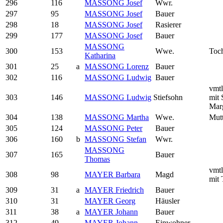
296
116
MASSONG Josef
Wwr.
297
95
MASSONG Josef
Bauer
298
18
MASSONG Josef
Rasierer
299
177
MASSONG Josef
Bauer
MASSONG
300
153
Wwe.
Toch
Katharina
301
25
a
MASSONG Lorenz
Bauer
302
116
MASSONG Ludwig
Bauer
vmtl
303
146
MASSONG Ludwig
Stiefsohn
mit 
Mar
304
138
MASSONG Martha
Wwe.
Mutt
305
124
MASSONG Peter
Bauer
306
160
b
MASSONG Stefan
Wwr.
MASSONG
307
165
Bauer
Thomas
vmtl
308
98
MAYER Barbara
Magd
mit 
309
31
a
MAYER Friedrich
Bauer
310
31
MAYER Georg
Häusler
311
38
a
MAYER Johann
Bauer
312
49
MAYER Johann
Einwohner