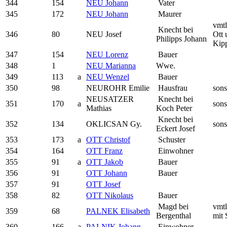
344
154
NEU Johann
Vater
345
172
NEU Johann
Maurer
vmtl
Knecht bei
346
80
NEU Josef
Ott 
Philipps Johann
Kip
347
154
NEU Lorenz
Bauer
348
1
NEU Marianna
Wwe.
349
113
a
NEU Wenzel
Bauer
350
98
NEUROHR Emilie
Hausfrau
sons
NEUSATZER
Knecht bei
351
170
a
sons
Mathias
Koch Peter
Knecht bei
352
134
OKLICSAN Gy.
sons
Eckert Josef
353
173
a
OTT Christof
Schuster
354
164
OTT Franz
Einwohner
355
91
a
OTT Jakob
Bauer
356
91
OTT Johann
Bauer
357
91
OTT Josef
358
82
OTT Nikolaus
Bauer
Magd bei
vmtl
359
68
PALNEK Elisabeth
Bergenthal
mit
360
166
a
PALNIK Johann
Einwohner