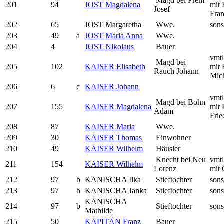
Magd bei Prem
201
94
JOST Magdalena
mit 
Josef
Fra
202
65
JOST Margaretha
Wwe.
sons
203
49
a
JOST Maria Anna
Wwe.
204
4
JOST Nikolaus
Bauer
vmtl
Magd bei
205
102
KAISER Elisabeth
mit
Rauch Johann
Mic
206
6
c
KAISER Johann
vmtl
Magd bei Bohn
207
155
KAISER Magdalena
mit 
Adam
Frie
208
87
KAISER Maria
Wwe.
209
30
KAISER Thomas
Einwohner
210
49
KAISER Wilhelm
Häusler
Knecht bei Neu
vmtl
211
154
KAISER Wilhelm
Lorenz
mit 
212
97
b
KANISCHA Ilka
Stieftochter
sons
213
97
b
KANISCHA Janka
Stieftochter
sons
KANISCHA
214
97
b
Stieftochter
sons
Mathilde
215
50
KAPITÄN Franz
Bauer