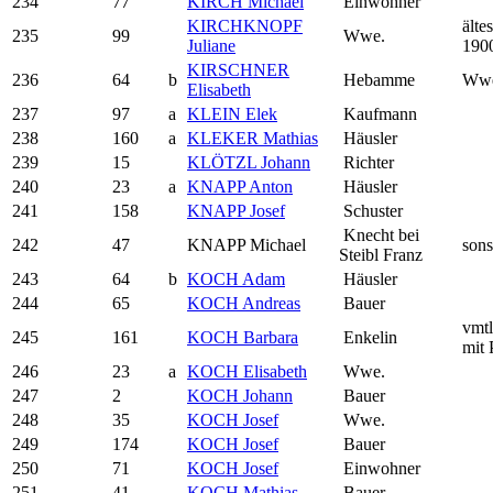
234
77
KIRCH Michael
Einwohner
KIRCHKNOPF
älte
235
99
Wwe.
Juliane
190
KIRSCHNER
236
64
b
Hebamme
Ww
Elisabeth
237
97
a
KLEIN Elek
Kaufmann
238
160
a
KLEKER Mathias
Häusler
239
15
KLÖTZL Johann
Richter
240
23
a
KNAPP Anton
Häusler
241
158
KNAPP Josef
Schuster
Knecht bei
242
47
KNAPP Michael
sons
Steibl Franz
243
64
b
KOCH Adam
Häusler
244
65
KOCH Andreas
Bauer
vmtl
245
161
KOCH Barbara
Enkelin
mit 
246
23
a
KOCH Elisabeth
Wwe.
247
2
KOCH Johann
Bauer
248
35
KOCH Josef
Wwe.
249
174
KOCH Josef
Bauer
250
71
KOCH Josef
Einwohner
251
41
KOCH Mathias
Bauer