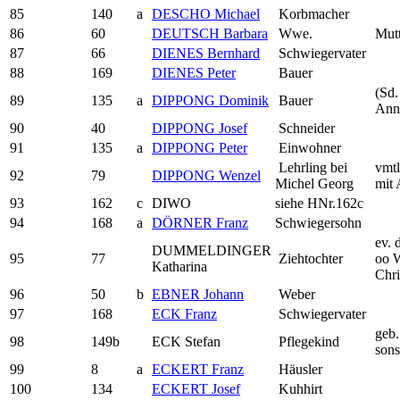
85
140
a
DESCHO Michael
Korbmacher
86
60
DEUTSCH Barbara
Wwe.
Mutt
87
66
DIENES Bernhard
Schwiegervater
88
169
DIENES Peter
Bauer
(Sd.
89
135
a
DIPPONG Dominik
Bauer
Anna
90
40
DIPPONG Josef
Schneider
91
135
a
DIPPONG Peter
Einwohner
Lehrling bei
vmtl
92
79
DIPPONG Wenzel
Michel Georg
mit
93
162
c
DIWO
siehe HNr.162c
94
168
a
DÖRNER Franz
Schwiegersohn
ev. 
DUMMELDINGER
95
77
Ziehtochter
oo 
Katharina
Chri
96
50
b
EBNER Johann
Weber
97
168
ECK Franz
Schwiegervater
geb.
98
149b
ECK Stefan
Pflegekind
sons
99
8
a
ECKERT Franz
Häusler
100
134
ECKERT Josef
Kuhhirt