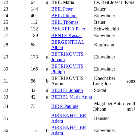
22
64
a
BEIL Maria
T.v. Beil Josef u Kor
23
144
BEIL Peter
Bauer
24
40
BEIL Philipp
Einwohner
25
112
BEIL Thomas
Bauer
26
132
BEKKERA Peter
Schweinehirt
27
189
BENTZ Kaspar
Einwohner
BERGENTHAL
28
68
Kaufmann
Albert
BETRIKOVITS
29
173
a
Einwohner
Johann
BETRIKOVITS
30
165
a
Einwohner
Philipp
BETRIKOVTIS
Knecht bei
31
56
b
sons
Anton
Lung Josef
32
42
a
BIEBEL Johann
Soldat
33
42
a
BIEBEL Maria Anna
Magd bei Bohn
vmtl
34
73
BIRK Pauline
Johann
mit 
BIRKENHEUER
35
11
Häusler
Adam
BIRKENHEUER
36
113
b
Einwohner
Adam