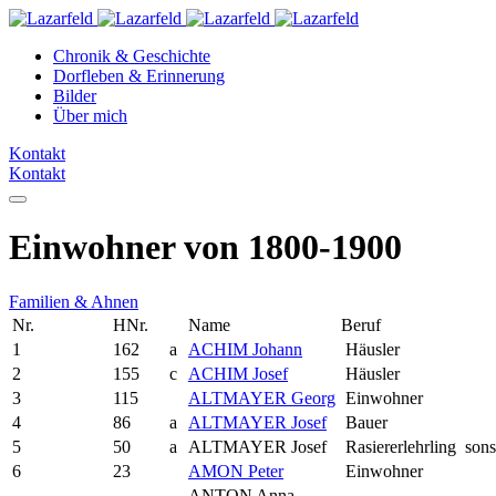
Chronik & Geschichte
Dorfleben & Erinnerung
Bilder
Über mich
Kontakt
Kontakt
Einwohner von 1800-1900
Familien & Ahnen
Nr.
HNr.
Name
Beruf
1
162
a
ACHIM Johann
Häusler
2
155
c
ACHIM Josef
Häusler
3
115
ALTMAYER Georg
Einwohner
4
86
a
ALTMAYER Josef
Bauer
5
50
a
ALTMAYER Josef
Rasiererlehrling
sons
6
23
AMON Peter
Einwohner
ANTON Anna