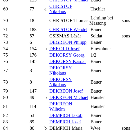
CHRISTOF
69
77
a
Tischler
Nikolaus
Lehrling bei
70
18
CHRISTOF Thomas
sons
Massong
71
188
CHRISTOF Wendel
Bauer
72
57
CSISMAS Lázár
Soldat
sons
73
6
DEGREON Philipp
Bauer
74
154
b
DEKOLD Josef
Einwohner
75
176
DEKORSY Georg
1/2
76
145
DEKORSY Kaspar
Bauer
DEKORSY
77
3
Bauer
Nikolaus
DEKORSY
78
8
Bauer
Nikolaus
79
147
DEKREON Josef
Bauer
80
49
b
DEKREON Michael
Häusler
DEKREON
81
114
Häusler
Wilhelm
82
53
DEMPICH Jakob
Bauer
83
89
DEMPICH Josef
Bauer
84
86
b
DEMPICH Maria
Wwe.
sons