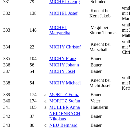
331
79
MICHEL Georg
Schmied
vmtl
Knecht bei
332
138
MICHEL Josef
mit 
Kern Jakob
Mar
vmtl
MICHEL
Magd bei
333
148
mit 
Margaretha
Simon Thomas
Mat
vmtl
Knecht bei
334
22
MICHY Christof
mit 
Marschall
Chri
335
104
MICHY Franz
Bauer
336
56
MICHY Johann
Bauer
337
54
MICHY Josef
Bauer
vmtl
Knecht bei
338
54
MICHY Michael
mit 
Michi Josef
Kath
339
174
a
MORITZ Franz
Bauer
340
174
a
MORITZ Stefan
Vater
341
165
a
MÜLLER Anna
Häuslerin
NEIDENBACH
342
37
Bauer
Nikolaus
343
86
c
NEU Bernhard
Bauer