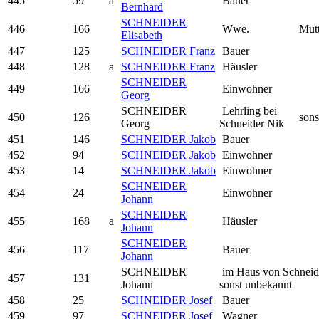
445
59
a
Bauer
Bernhard
SCHNEIDER
446
166
Wwe.
Mutt
Elisabeth
447
125
SCHNEIDER Franz
Bauer
448
128
a
SCHNEIDER Franz
Häusler
SCHNEIDER
449
166
Einwohner
Georg
SCHNEIDER
Lehrling bei
450
126
sons
Georg
Schneider Nik
451
146
SCHNEIDER Jakob
Bauer
452
94
SCHNEIDER Jakob
Einwohner
453
14
SCHNEIDER Jakob
Einwohner
SCHNEIDER
454
24
Einwohner
Johann
SCHNEIDER
455
168
a
Häusler
Johann
SCHNEIDER
456
117
Bauer
Johann
SCHNEIDER
im Haus von Schneid
457
131
Johann
sonst unbekannt
458
25
SCHNEIDER Josef
Bauer
459
97
SCHNEIDER Josef
Wagner