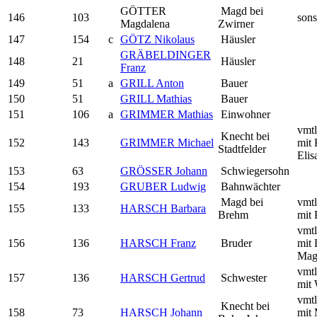
GÖTTER
Magd bei
146
103
sons
Magdalena
Zwirner
147
154
c
GÖTZ Nikolaus
Häusler
GRÄBELDINGER
148
21
Häusler
Franz
149
51
a
GRILL Anton
Bauer
150
51
GRILL Mathias
Bauer
151
106
a
GRIMMER Mathias
Einwohner
vmtl
Knecht bei
152
143
GRIMMER Michael
mit 
Stadtfelder
Elis
153
63
GRÖSSER Johann
Schwiegersohn
154
193
GRUBER Ludwig
Bahnwächter
Magd bei
vmtl
155
133
HARSCH Barbara
Brehm
mit 
vmtl
156
136
HARSCH Franz
Bruder
mit
Mag
vmtl
157
136
HARSCH Gertrud
Schwester
mit 
vmtl
Knecht bei
158
73
HARSCH Johann
mit