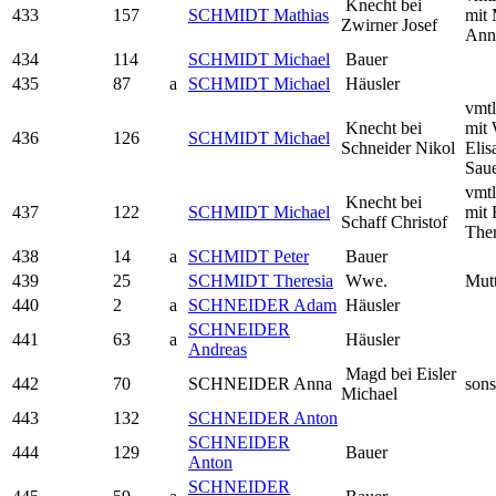
Knecht bei
433
157
SCHMIDT Mathias
mit
Zwirner Josef
Ann
434
114
SCHMIDT Michael
Bauer
435
87
a
SCHMIDT Michael
Häusler
vmtl
Knecht bei
mit 
436
126
SCHMIDT Michael
Schneider Nikol
Elis
Sau
vmtl
Knecht bei
437
122
SCHMIDT Michael
mit 
Schaff Christof
Ther
438
14
a
SCHMIDT Peter
Bauer
439
25
SCHMIDT Theresia
Wwe.
Mutt
440
2
a
SCHNEIDER Adam
Häusler
SCHNEIDER
441
63
a
Häusler
Andreas
Magd bei Eisler
442
70
SCHNEIDER Anna
sons
Michael
443
132
SCHNEIDER Anton
SCHNEIDER
444
129
Bauer
Anton
SCHNEIDER