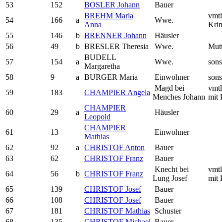
53
152
BOSLER Johann
Bauer
BREHM Maria
vmtl
54
166
a
Wwe.
Anna
Kri
55
146
b
BRENNER Johann
Häusler
56
49
b
BRESLER Theresia
Wwe.
Mutt
BUDELL
57
154
a
Wwe.
sons
Margaretha
58
9
a
BURGER Maria
Einwohner
sons
Magd bei
vmtl
59
183
CHAMPIER Angela
Menches Johann
mit 
CHAMPIER
60
29
a
Häusler
Leopold
CHAMPIER
61
13
Einwohner
Mathias
62
92
a
CHRISTOF Anton
Bauer
63
62
CHRISTOF Franz
Bauer
Knecht bei
vmtl
64
56
b
CHRISTOF Franz
Lung Josef
mit 
65
139
CHRISTOF Josef
Bauer
66
108
CHRISTOF Josef
Bauer
67
181
CHRISTOF Mathias
Schuster
68
135
CHRISTOF Michael
Bauer