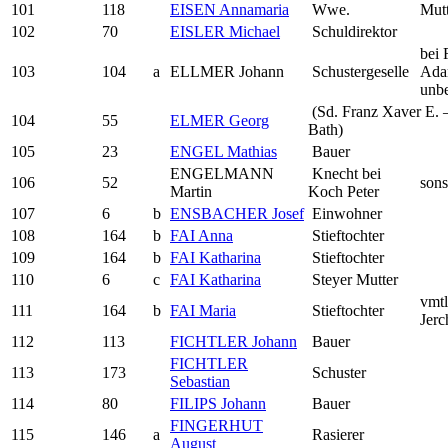
101
118
EISEN Annamaria
Wwe.
Mutt
102
70
EISLER Michael
Schuldirektor
bei
103
104
a
ELLMER Johann
Schustergeselle
Ada
unb
(Sd. Franz Xaver E. 
104
55
ELMER Georg
Bath)
105
23
ENGEL Mathias
Bauer
ENGELMANN
Knecht bei
106
52
sons
Martin
Koch Peter
107
6
b
ENSBACHER Josef
Einwohner
108
164
b
FAI Anna
Stieftochter
109
164
b
FAI Katharina
Stieftochter
110
6
c
FAI Katharina
Steyer Mutter
vmtl
111
164
b
FAI Maria
Stieftochter
Jerc
112
113
FICHTLER Johann
Bauer
FICHTLER
113
173
Schuster
Sebastian
114
80
FILIPS Johann
Bauer
FINGERHUT
115
146
a
Rasierer
August