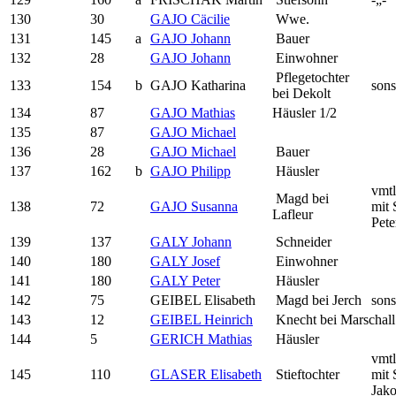
130
30
GAJO Cäcilie
Wwe.
131
145
a
GAJO Johann
Bauer
132
28
GAJO Johann
Einwohner
Pflegetochter
133
154
b
GAJO Katharina
sons
bei Dekolt
134
87
GAJO Mathias
Häusler 1/2
135
87
GAJO Michael
136
28
GAJO Michael
Bauer
137
162
b
GAJO Philipp
Häusler
vmtl
Magd bei
138
72
GAJO Susanna
mit 
Lafleur
Pete
139
137
GALY Johann
Schneider
140
180
GALY Josef
Einwohner
141
180
GALY Peter
Häusler
142
75
GEIBEL Elisabeth
Magd bei Jerch
sons
143
12
GEIBEL Heinrich
Knecht bei Marschall
144
5
GERICH Mathias
Häusler
vmtl
145
110
GLASER Elisabeth
Stieftochter
mit 
Jak