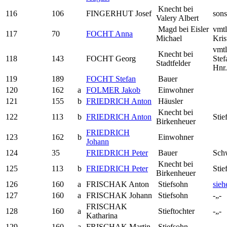
Knecht bei
116
106
FINGERHUT Josef
sons
Valery Albert
Magd bei Eisler
vmtl
117
70
FOCHT Anna
Michael
Kris
vmtl
Knecht bei
118
143
FOCHT Georg
Stef
Stadtfelder
Hnr
119
189
FOCHT Stefan
Bauer
120
162
a
FOLMER Jakob
Einwohner
121
155
b
FRIEDRICH Anton
Häusler
Knecht bei
122
113
b
FRIEDRICH Anton
Stie
Birkenheuer
FRIEDRICH
123
162
b
Einwohner
Johann
124
35
FRIEDRICH Peter
Bauer
Sch
Knecht bei
125
113
b
FRIEDRICH Peter
Stie
Birkenheuer
126
160
a
FRISCHAK Anton
Stiefsohn
sieh
127
160
a
FRISCHAK Johann
Stiefsohn
-„-
FRISCHAK
128
160
a
Stieftochter
-„-
Katharina
129
160
a
FRISCHAK Martin
Stiefsohn
-„-