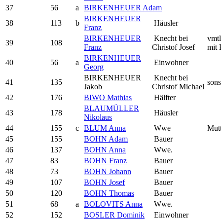
37
56
a
BIRKENHEUER Adam
BIRKENHEUER
38
113
b
Häusler
Franz
BIRKENHEUER
Knecht bei
vmtl
39
108
Franz
Christof Josef
mit 
BIRKENHEUER
40
56
a
Einwohner
Georg
BIRKENHEUER
Knecht bei
41
135
sons
Jakob
Christof Michael
42
176
BIWO Mathias
Hälfter
BLAUMÜLLER
43
178
Häusler
Nikolaus
44
155
c
BLUM Anna
Wwe
Mutt
45
155
BOHN Adam
Bauer
46
137
BOHN Anna
Wwe.
47
83
BOHN Franz
Bauer
48
73
BOHN Johann
Bauer
49
107
BOHN Josef
Bauer
50
120
BOHN Thomas
Bauer
51
68
a
BOLOVITS Anna
Wwe.
52
152
BOSLER Dominik
Einwohner