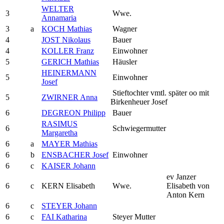
WELTER
3
Wwe.
Annamaria
3
a
KOCH Mathias
Wagner
4
JOST Nikolaus
Bauer
4
KOLLER Franz
Einwohner
5
GERICH Mathias
Häusler
HEINERMANN
5
Einwohner
Josef
Stieftochter vmtl. später oo mit
5
ZWIRNER Anna
Birkenheuer Josef
6
DEGREON Philipp
Bauer
RASIMUS
6
Schwiegermutter
Margaretha
6
a
MAYER Mathias
6
b
ENSBACHER Josef
Einwohner
6
c
KAISER Johann
ev Janzer
6
c
KERN Elisabeth
Wwe.
Elisabeth von
Anton Kern
6
c
STEYER Johann
6
c
FAI Katharina
Steyer Mutter