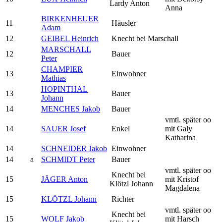
Lardy Anton
Anna
BIRKENHEUER
11
Häusler
Adam
12
GEIBEL Heinrich
Knecht bei Marschall
MARSCHALL
12
Bauer
Peter
CHAMPIER
13
Einwohner
Mathias
HOPINTHAL
13
Bauer
Johann
14
MENCHES Jakob
Bauer
vmtl. später oo
14
SAUER Josef
Enkel
mit Galy
Katharina
14
SCHNEIDER Jakob
Einwohner
14
a
SCHMIDT Peter
Bauer
vmtl. später oo
Knecht bei
15
JÄGER Anton
mit Kristof
Klötzl Johann
Magdalena
15
KLÖTZL Johann
Richter
vmtl. später oo
Knecht bei
15
WOLF Jakob
mit Harsch