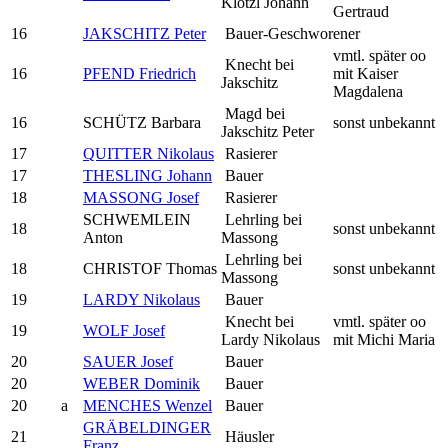
Klötzl Johann
Gertraud
16
JAKSCHITZ Peter
Bauer-Geschworener
vmtl. später oo
Knecht bei
16
PFEND Friedrich
mit Kaiser
Jakschitz
Magdalena
Magd bei
16
SCHÜTZ Barbara
sonst unbekannt
Jakschitz Peter
17
QUITTER Nikolaus
Rasierer
17
THESLING Johann
Bauer
18
MASSONG Josef
Rasierer
SCHWEMLEIN
Lehrling bei
18
sonst unbekannt
Anton
Massong
Lehrling bei
18
CHRISTOF Thomas
sonst unbekannt
Massong
19
LARDY Nikolaus
Bauer
Knecht bei
vmtl. später oo
19
WOLF Josef
Lardy Nikolaus
mit Michi Maria
20
SAUER Josef
Bauer
20
WEBER Dominik
Bauer
20
a
MENCHES Wenzel
Bauer
GRÄBELDINGER
21
Häusler
Franz