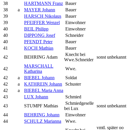
38
HARTMANN Franz
Bauer
38
a
MAYER Johann
Bauer
39
HARSCH Nikolaus
Bauer
39
PFEIFFER Wenzel
Einwohner
40
BEIL Philipp
Einwohner
40
DIPPONG Josef
Schneider
40
PFENDT Peter
Bauer
41
KOCH Mathias
Bauer
Knecht bei
42
BEHRING Adam
sonst unbekannt
Wwe.Schneider
MARSCHALL
42
Wwe.
Katharina
42
a
BIEBEL Johann
Soldat
42
a
KATHREIN Johann
Schuster
42
a
BIEBEL Maria Anna
43
LUX Johann
Schmied
Schmiedgeselle
43
STUMPF Mathias
sonst unbekannt
bei Lux
44
BEHRING Johann
Einwohner
44
SCHULZ Marianna
Wwe.
vmtl. später oo