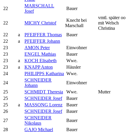
MARSCHALL
22
Bauer
Josef
vmtl. später oo
Knecht bei
22
MICHY Christof
mit Welsch
Marschall
Christina
22
a
PFEIFFER Thomas
Bauer
22
a
PFEIFFER Johann
23
AMON Peter
Einwohner
23
ENGEL Mathias
Bauer
23
a
KOCH Elisabeth
Wwe.
23
a
KNAPP Anton
Häusler
24
PHILIPPS Katharina
Wwe.
SCHNEIDER
24
Einwohner
Johann
25
SCHMIDT Theresia
Wwe.
Mutter
25
SCHNEIDER Josef
Bauer
25
a
MASSONG Lorenz
Bauer
26
SCHNEIDER Josef
Bauer
SCHNEIDER
27
Bauer
Nikolaus
28
GAJO Michael
Bauer