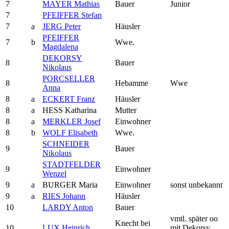
7
MAYER Mathias
Bauer
Junior
7
PFEIFFER Stefan
7
a
JERG Peter
Häusler
PFEIFFER
7
b
Wwe.
Magdalena
DEKORSY
8
Bauer
Nikolaus
PORCSELLER
8
Hebamme
Wwe
Anna
8
a
ECKERT Franz
Häusler
8
a
HESS Katharina
Mutter
8
a
MERKLER Josef
Einwohner
8
b
WOLF Elisabeth
Wwe.
SCHNEIDER
9
Bauer
Nikolaus
STADTFELDER
9
Einwohner
Wenzel
9
a
BURGER Maria
Einwohner
sonst unbekannt
9
a
RIES Johann
Häusler
10
LARDY Anton
Bauer
vmtl. später oo
Knecht bei
10
LUX Heinrich
mit Dekorsy