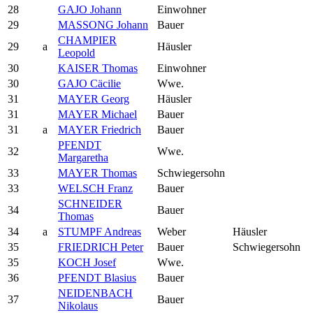
28
GAJO Johann
Einwohner
29
MASSONG Johann
Bauer
CHAMPIER
29
a
Häusler
Leopold
30
KAISER Thomas
Einwohner
30
GAJO Cäcilie
Wwe.
31
MAYER Georg
Häusler
31
MAYER Michael
Bauer
31
a
MAYER Friedrich
Bauer
PFENDT
32
Wwe.
Margaretha
33
MAYER Thomas
Schwiegersohn
33
WELSCH Franz
Bauer
SCHNEIDER
34
Bauer
Thomas
34
a
STUMPF Andreas
Weber
Häusler
35
FRIEDRICH Peter
Bauer
Schwiegersohn
35
KOCH Josef
Wwe.
36
PFENDT Blasius
Bauer
NEIDENBACH
37
Bauer
Nikolaus