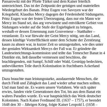
Passarowitz mit der Pforte Türkei und dem Kaiser feierlich
unterzeichnet. Das ist der Zeitpunkt der geistigen und materiellen
Wiedergeburt des Banats. Prinz Eugen von Savoyen war der
Kriegsheld, Klaudius Mercy dagegen der Friedensheld Südungarns.
Prinz Eugen war der festen Überzeugung, dass nur ein Mann wie
Mercy im Stand sei, das arg verwüstete und entvölkerte Gebiet von
Südungarn wieder auf die Stufe der Ergiebigkeit zu bringen,
weshalb er dessen Ernennung zum Gouverneur – Statthalter –
veranlasste. Es war fürwahr der Geist Mercy nötig, um das Land,
dessen künftige Vortrefflichkeit unter dem Schutte der Zerstörung
kaum zu ahnen war, in kurzer Zeit so umzugestalten, wie dies unter
der genialen Wirksamkeit Mercys der Fall war. Er gründete die
Landeseinrichtungs-kommission und teilte das Temescher Banat in 4
Distrikte ein, ließ dasselbe vermessen und beschloss, die
brachliegenden, mit Sumpf, Schilf oder Wald, Gestrüpp bedeckten,
unbevölkerten Teile durch Kolonisation in fruchtbares Ackerland
umzugestalten.
Dazu brauchte man leistungsstarke, ausdauernde Menschen, die
durch Fleiß und Zähigkeit das Land wieder urbar machen sollten.
Und man fand sie. Es waren unsere Vorfahren. Wie sich später
erwies, fanden viele Generationen den Tot, bis aus dem Banat ein
wahres Paradies wurde. Es war hauptsächlich das Werk deutscher
Kolonisten. Nach Kaiser Ferdinand III. (1637 – 1757), er beendet
1648 den 30 – Jährigen Krieg, folgte Kaiser Leopold I. (1658 –