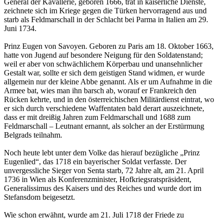
General der Kavallerie, geboren 1666, trat in kaiserliche Dienste,
zeichnete sich im Kriege gegen die Türken hervorragend aus und
starb als Feldmarschall in der Schlacht bei Parma in Italien am 29.
Juni 1734.
Prinz Eugen von Savoyen. Geboren zu Paris am 18. Oktober 1663,
hatte von Jugend auf besondere Neigung für den Soldatenstand;
weil er aber von schwächlichem Körperbau und unansehnlicher
Gestalt war, sollte er sich dem geistigen Stand widmen, er wurde
allgemein nur der kleine Abbe genannt. Als er um Aufnahme in die
Armee bat, wies man ihn barsch ab, worauf er Frankreich den
Rücken kehrte, und in den österreichischen Militärdienst eintrat, wo
er sich durch verschiedene Waffentaten bald derart auszeichnete,
dass er mit dreißig Jahren zum Feldmarschall und 1688 zum
Feldmarschall – Leutnant ernannt, als solcher an der Erstürmung
Belgrads teilnahm.
Noch heute lebt unter dem Volke das hierauf bezügliche „Prinz
Eugenlied“, das 1718 ein bayerischer Soldat verfasste. Der
unvergessliche Sieger von Senta starb, 72 Jahre alt, am 21. April
1736 in Wien als Konferenzminister, Hofkriegsratspräsident,
Generalissimus des Kaisers und des Reiches und wurde dort im
Stefansdom beigesetzt.
Wie schon erwähnt, wurde am 21. Juli 1718 der Friede zu